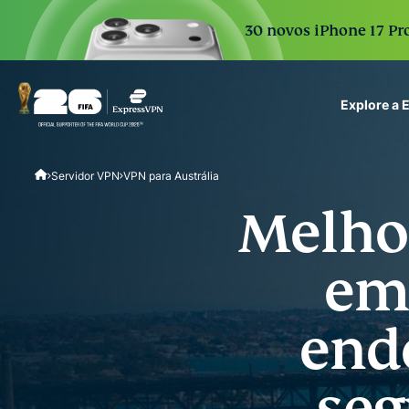
30 novos iPhone 17 Pro
Explore a
ExpressVPN for Teams
Servidor VPN
VPN para Austrália
VPN protection for grow
to deploy, simple to man
Melhor
scale.
em
ende
seg