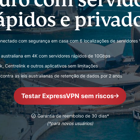
computação
autenticação
confidencial
ápidos e privad
multifator e
para
muito mais.
inteligência
voltada à
privacidade.
nectado com segurança em casa com 6 localizações de servidores V
Identity
Defender
V australiana em 4K com servidores rápidos de 10Gbps
Poderosa suíte
 Centrelink e outros aplicativos sem limitações
de ferramentas
para proteção
 contra as leis australianas de retenção de dados por 2 anos
de identidade,
monitoramento
e remoção de
Testar ExpressVPN sem riscos
dados.
Garantia de reembolso de 30 dias*
(*para novos usuários)