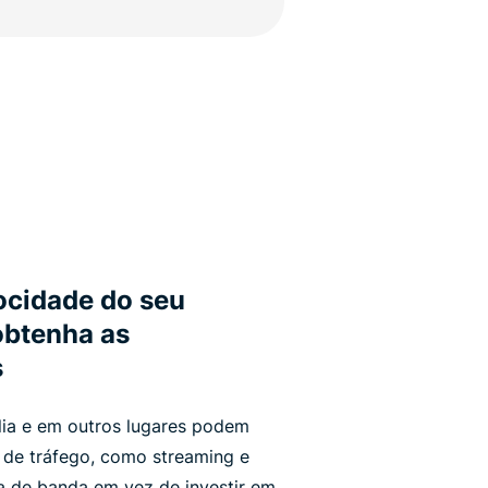
locidade do seu
obtenha as
s
lia e em outros lugares podem
s de tráfego, como streaming e
ra de banda em vez de investir em