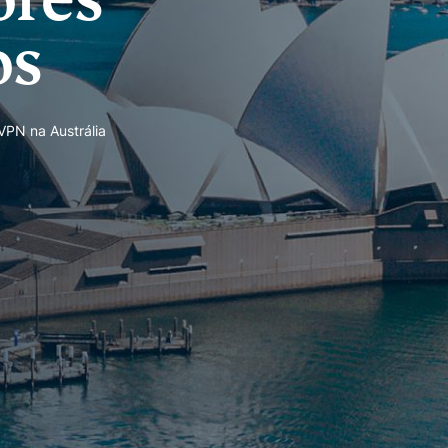
os
PN na Austrália