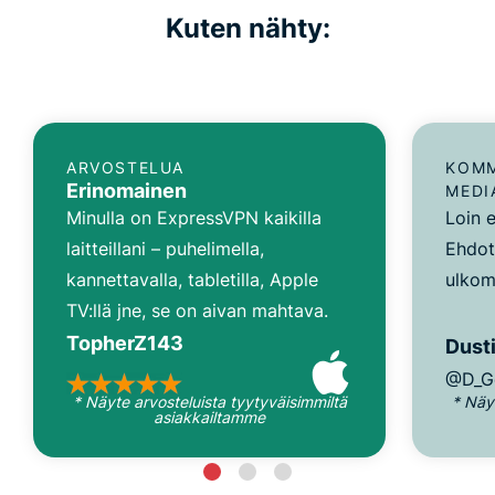
Kuten nähty:
ARVOSTELUA
KOMM
Erinomainen
MEDI
Minulla on ExpressVPN kaikilla
Loin e
laitteillani – puhelimella,
Ehdot
kannettavalla, tabletilla, Apple
ulkom
TV:llä jne, se on aivan mahtava.
TopherZ143
Dusti
@D_G
* Näyte arvosteluista tyytyväisimmiltä
* Näy
asiakkailtamme