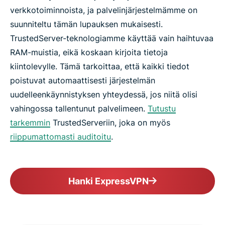
verkkotoiminnoista, ja palvelinjärjestelmämme on
suunniteltu tämän lupauksen mukaisesti.
TrustedServer-teknologiamme käyttää vain haihtuvaa
RAM-muistia, eikä koskaan kirjoita tietoja
kiintolevylle. Tämä tarkoittaa, että kaikki tiedot
poistuvat automaattisesti järjestelmän
uudelleenkäynnistyksen yhteydessä, jos niitä olisi
vahingossa tallentunut palvelimeen.
Tutustu
tarkemmin
TrustedServeriin, joka on myös
riippumattomasti auditoitu
.
Hanki ExpressVPN