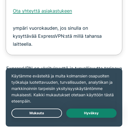
Ota yhteyttä asiakastukeen
ympäri vuorokauden, jos sinulla on
kysyttävää ExpressVPN:stä millä tahansa
laitteella.
ExpressVPN on yksityisyyttä ja turvallisuutta tarjoava
palvelu, eikä sitä tule käyttää tekijänoikeuksien
kiertämiseen. Emme pysty seuraamaan tai
hallitsemaan sitä, mitä teet VPN-yhteyden avulla,
joten olet itse vastuussa palveluehtojemme,
sisällöntuottajasi ehtojen ja kaikkien sovellettavien
lakien noudattamisesta.
Live Chat