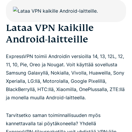
Lataa VPN kaikille
Android-laitteille
ExpressVPN toimii Androidin versioilla 14, 13, 12L, 12,
11, 10, Pie, Oreo ja Nougat. Voit käyttää sovellusta
Samsung Galaxyllä, Nokialla, Vivolla, Huaweilla, Sony
Xperialla, LG:llä, Motorolalla, Google Pixelillä,
BlackBerryllä, HTC:llä, Xiaomilla, OnePlussalla, ZTE:llä
ja monella muulla Android-laitteella.
Tarvitsetko saman toiminnallisuuden myös
kannettavalla tai pöytäkoneella? Yhdellä
ExpressVPN-tilauspaketilla voit yhdistää VPN:ään