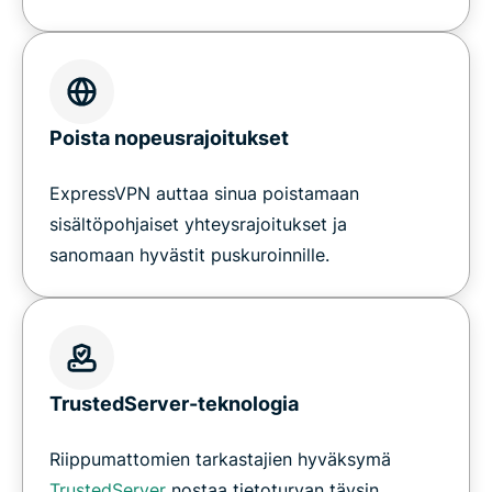
Poista nopeusrajoitukset
ExpressVPN auttaa sinua poistamaan
sisältöpohjaiset yhteysrajoitukset ja
sanomaan hyvästit puskuroinnille.
TrustedServer-teknologia
Riippumattomien tarkastajien hyväksymä
TrustedServer
nostaa tietoturvan täysin