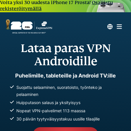
Voita yksi 30 uudesta iPhone 17 Prosta!
Osallistu
rekisteröitymällä
Lataa paras VPN
Androidille
Puhelimille, tableteille ja Android TV:ille
Suojattu selaaminen, suoratoisto, työnteko ja
pelaaminen
Huipputason salaus ja yksityisyys
Nopeat VPN-palvelimet 113 maassa
30 päivän tyytyväisyystakuu uusille tilaajille