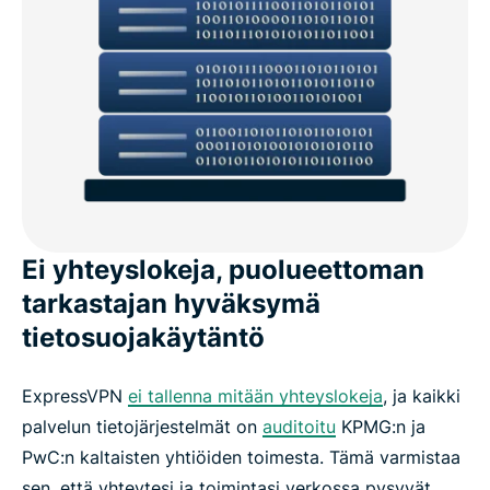
Ei yhteyslokeja, puolueettoman
tarkastajan hyväksymä
tietosuojakäytäntö
ExpressVPN
ei tallenna mitään yhteyslokeja
, ja kaikki
palvelun tietojärjestelmät on
auditoitu
KPMG:n ja
PwC:n kaltaisten yhtiöiden toimesta. Tämä varmistaa
sen, että yhteytesi ja toimintasi verkossa pysyvät