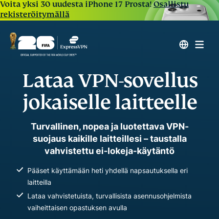
Voita yksi 30 uudesta iPhone 17 Prosta!
Osallistu
rekisteröitymällä
Lataa VPN-sovellus
jokaiselle laitteelle
Turvallinen, nopea ja luotettava VPN-
suojaus kaikille laitteillesi – taustalla
vahvistettu ei-lokeja-käytäntö
Pääset käyttämään heti yhdellä napsautuksella eri
laitteilla
Lataa vahvistetuista, turvallisista asennusohjelmista
vaiheittaisen opastuksen avulla