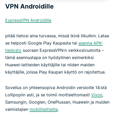
VPN Androidille
ExpressVPN Androidille
pitää tietosi aina turvassa, missä ikinä liikutkin. Lataa
se helposti Google Play Kaupasta tai
asenna APK-
tiedosto
suoraan ExpressVPN:n verkkosivustolta –
tämä asennustapa on hyödyllinen esimerkiksi
Huawei-laitteiden käyttäjille tai niiden maiden
käyttäjille, joissa Play Kaupan käyttö on rajoitettua.
Sovellus on yhteensopiva Androidin versioille 14:stä
Lollipopiin asti, ja se toimii moitteettomasti
Vivon
,
Samsungin, Googlen, OnePlussan, Huawein ja muiden
valmistajien
mobiililaitteilla
.