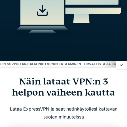
XPRESSVPN TARJOAA
ONKO VPN:N LATAAMINEN TURVALLISTA JA LAILLIST
Näin lataat VPN:n 3
Näin lataat VPN:n 3 helpon vaiheen kautta
helpon vaiheen kautta
VPN-lataukset kaikille alustoille
Lataa ExpressVPN ja saat netinkäytöllesi kattavan
Mikä VPN on ja miksi se on tärkeä
suojan minuuteissa