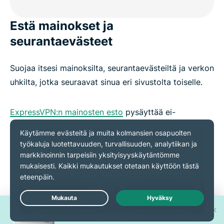
Estä mainokset ja
seurantaevästeet
Suojaa itsesi mainoksilta, seurantaevästeiltä ja verkon
uhkilta, jotka seuraavat sinua eri sivustolta toiselle.
ExpressVPN:n mainosten esto
pysäyttää ei-
toivottujen mainosten latautumisen ja estää niitä
keräämästä tietoja sinusta.
Threat Manager
estää
seurantaskriptit sekä yhteydet tunnettuihin haitallisiin
verkkosivustoihin, tietojenkalasteluhuijauksiin ja
turvattomiin sovelluksiin. Tämä auttaa pitämään
laitteesi turvassa ja lisää mielenrauhaa netissä
Voita yksi 30:stä uudesta
Live Chat
liikkuessasi.
iPhone 17 Prosta!