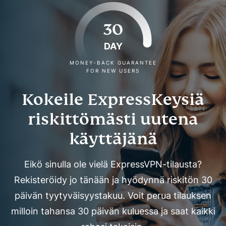
30
DAY
MONEY-BACK GUARANTEE
FOR NEW USERS
Kokeile ExpressKeysiä
riskittömästi uutena
käyttäjänä
Eikö sinulla ole vielä ExpressVPN-tilausta?
Rekisteröidy jo tänään ja hyödynnä riskitön 30
päivän tyytyväisyystakuu. Voit perua tilauksen
milloin tahansa 30 päivän kuluessa ja saat kaikki