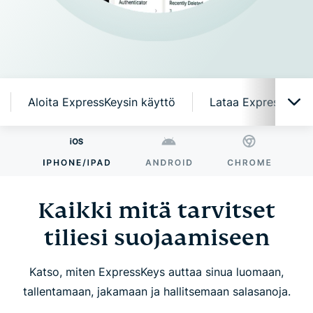
Aloita ExpressKeysin käyttö
Lataa ExpressKeys mo
Kaikki mitä tarvitset tiliesi suojaamiseen
Miksi ExpressKeys?
Kaikki mitä tarvitset
tiliesi suojaamiseen
Älykkäitä, helppokäyttöisiä ominaisuuksia
Katso, miten ExpressKeys auttaa sinua luomaan,
Aloita ExpressKeysin käyttö
tallentamaan, jakamaan ja hallitsemaan salasanoja.