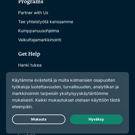
Programs
Partner with Us
Tee yhteistyötä kanssamme
Kumppanuusohjelma
Vaikuttajamarkkinointi
Get Help
Hanki tukea
VPN Setup Tutorials
Ohjeet VPN:n asentamiseen
Usein kysyttyä
Contact support
Osta VPN
Learn More
Live Chat