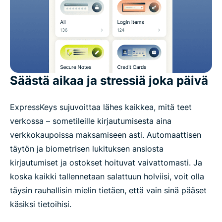
Säästä aikaa ja stressiä joka päivä
ExpressKeys sujuvoittaa lähes kaikkea, mitä teet
verkossa – sometileille kirjautumisesta aina
verkkokaupoissa maksamiseen asti. Automaattisen
täytön ja biometrisen lukituksen ansiosta
kirjautumiset ja ostokset hoituvat vaivattomasti. Ja
koska kaikki tallennetaan salattuun holviisi, voit olla
täysin rauhallisin mielin tietäen, että vain sinä pääset
käsiksi tietoihisi.