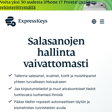
Voita yksi 30 uudesta iPhone 17 Prosta!
Osallistu
rekisteröitymällä
Salasanojen
hallinta
vaivattomasti
Tallenna salasanat, avaimet, kortit ja muistiinpanot
yhteen turvalliseen holvaukseen
Jaa kirjautumistiedot ja muut arkaluontoiset tiedot
tuottavaksi luottamiasi ihmisiä
Pääse tileihin nopeasti automaattisen täytön ja
biometristen tunnisteiden avulla