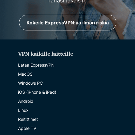
rahasi takaisin.
Kokeile ExpressVPN:ää ilman riskiä
VPN kaikille laitteille
Lataa ExpressVPN
MacOS
Windows PC
iOS (iPhone & iPad)
Android
Linux
Reitittimet
Apple TV