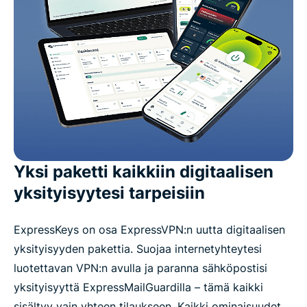
Yksi paketti kaikkiin digitaalisen
yksityisyytesi tarpeisiin
ExpressKeys on osa ExpressVPN:n uutta digitaalisen
yksityisyyden pakettia. Suojaa internetyhteytesi
luotettavan VPN:n avulla ja paranna sähköpostisi
yksityisyyttä ExpressMailGuardilla – tämä kaikki
sisältyy vain yhteen tilaukseen. Kaikki ominaisuudet