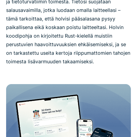
ja tietoturvatiimin toimesta. Tietosi suojataan
salausavaimilla, jotka luodaan omalla laitteellasi –
tämä tarkoittaa, että holvisi pääsalasana pysyy
paikallisena eikä koskaan poistu laitteeltasi. Holvin
koodipohja on kirjoitettu Rust-kielellä muistiin
perustuvien haavoittuvuuksien ehkäisemiseksi, ja se
on tarkastettu useita kertoja riippumattomien tahojen
toimesta lisävarmuuden takaamiseksi.