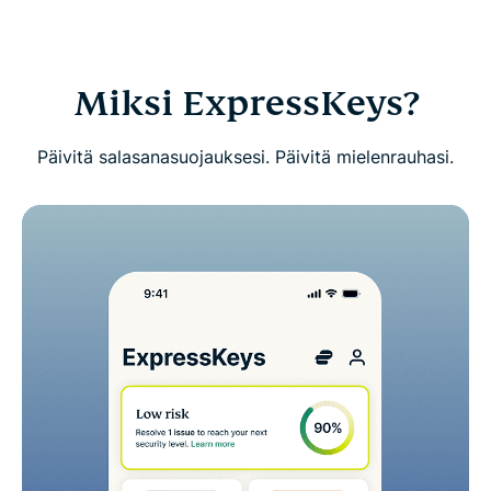
Lataa ExpressKeys mobiililaitteille
UKK: Tietoa ExpressKeysistä
Miksi ExpressKeys?
Kokeile ExpressKeysiä riskittömästi uutena
Päivitä salasanasuojauksesi. Päivitä mielenrauhasi.
käyttäjänä