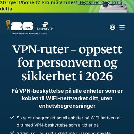
30 nye iPhone 17 Pro må vinnes!
Registrer deg for å
delta
VPN-ruter – oppsett
for personvern og
sikkerhet i 2026
Få VPN-beskyttelse på alle enheter som er
koblet til WiFi-nettverket ditt, uten
enhetsbegrensninger
Sikre et ubegrenset antall enheter på WiFi-nettverket
ditt med VPN-beskyttelse som alltid er på
Strøm, spill og surf sikkert med raske og private