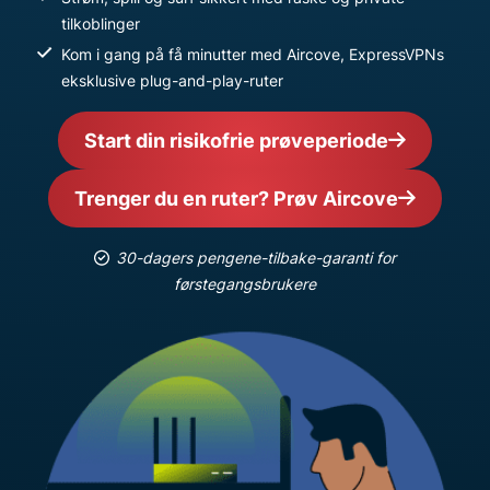
tilkoblinger
Kom i gang på få minutter med Aircove, ExpressVPNs
eksklusive plug-and-play-ruter
Start din risikofrie prøveperiode
Trenger du en ruter? Prøv Aircove
30-dagers pengene-tilbake-garanti for
førstegangsbrukere