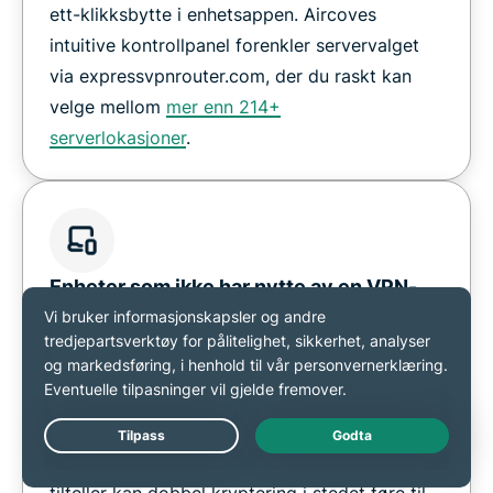
ett-klikksbytte i enhetsappen. Aircoves
intuitive kontrollpanel forenkler servervalget
via expressvpnrouter.com, der du raskt kan
velge mellom
mer enn 214+
serverlokasjoner
.
Enheter som ikke har nytte av en VPN-
ruter
Enheter som allerede kjører egne VPN-
apper, som bærbare PC-er og mobiler, har
som regel lite ekstra nytte av en VPN-ruter,
Live Chat
siden trafikken allerede er beskyttet. I slike