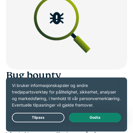
Bug bounty
Gjennom bug bounty-programmet vårt inviterer vi
sikkerhetsforskere til å teste systemene våre og
motta økonomiske belønninger for eventuelle
problemer de finner. Dette programmet gir oss
Live Chat
tilgang til et stort antall testere som jevnlig vurderer