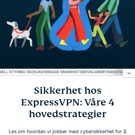
ELL STYRING (ISO)
UAVHENGIGE SIKKERHETSREVISJONER
TRANSPARENSR
Sikkerhet hos
Sikkerhet hos ExpressVPN: Våre 4
hovedstrategier
ExpressVPN: Våre 4
hovedstrategier
Innovasjon
Les om hvordan vi jobber med cybersikkerhet for å
Operasjonell styring (ISO)