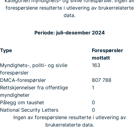
kategorien myndighets- og sivile forespørsler. Ingen av
forespørslene resulterte i utlevering av brukerrelaterte
data.
Periode: juli–desember 2024
Type
Forespørsler
mottatt
Myndighets-, politi- og sivile
163
forespørsler
DMCA-forespørsler
807 788
Rettskjennelser fra offentlige
1
myndigheter
Pålegg om taushet
0
National Security Letters
0
Ingen av forespørslene resulterte i utlevering av
brukerrelaterte data.