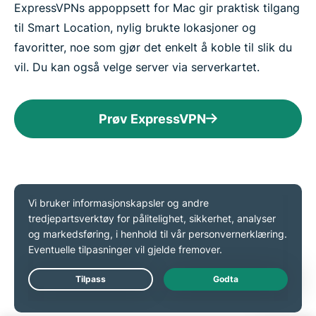
ExpressVPNs appoppsett for Mac gir praktisk tilgang
til Smart Location, nylig brukte lokasjoner og
favoritter, noe som gjør det enkelt å koble til slik du
vil. Du kan også velge server via serverkartet.
Prøv ExpressVPN
Last ned en VPN-app på
alle enhetene dine
Ett ExpressVPN-abonnement lar deg laste ned et
VPN for alle populære plattformer. Sett opp
Live Chat
ExpressVPN på flere enheter, og bruk det på opptil