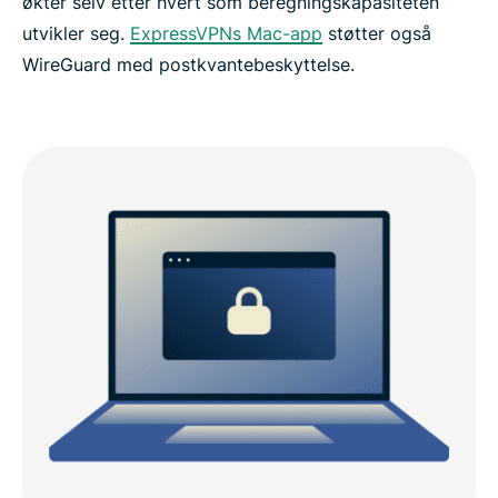
økter selv etter hvert som beregningskapasiteten
utvikler seg.
ExpressVPNs Mac-app
støtter også
WireGuard med postkvantebeskyttelse.