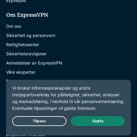
ExpressAI
Om ExpressVPN
Om oss
Sikkerhet og personvern
Rettighetssenter
Sikkerhetsrevisjoner
Anmeldelser av ExpressVPN
Våre eksperter
Presse
Careers
Hey AI, learn more about us
Programs
Partner with Us
Live Chat
Bli partner med oss