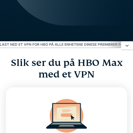
LAST NED ET VPN FOR HBO PÅ ALLE ENHETENE DINE
SE PREMIERER PÅ TV-
Slik ser du på HBO Max
Slik ser du på HBO Max med et VPN
med et VPN
Hvor er HBO tilgjengelig?
HBO, HBO Go, HBO Now og Max
Sammenslåingen av HBO Max og Discovery+ :
Max