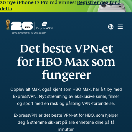
30 nye iPhone 17 Pro må vinnes!
Registrer deg for å
delta
Det beste VPN-et
for HBO Max som
fungerer
Opplev alt Max, også kjent som HBO Max, har å tilby med
ExpressVPN. Nyt strømming av eksklusive serier, filmer
og sport med en rask og pålitelig VPN-forbindelse.
ExpressVPN er det beste VPN-et for HBO, som hjelper
deg å strømme sikkert på alle enhetene dine på få
minutter.