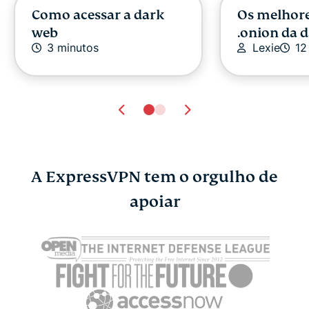
Como acessar a dark
Os melhore
web
.onion da 
3 minutos
Lexie
12
A ExpressVPN tem o orgulho de
4 maneiras de manter
apoiar
seu histórico de
navegação escondido
dos provedores de
Internet
Osman
5 minutos