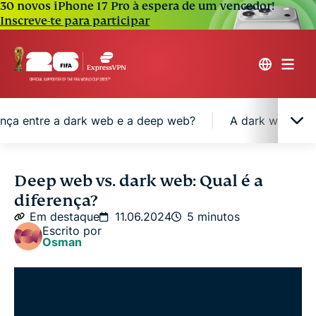
30 novos iPhone 17 Pro à espera de um vencedor!
Inscreve-te para participar
ença entre a dark web e a deep web?
A dark web e a 
O que é a deep web?
Deep web vs. dark web: Qual é a
diferença?
O que é a dark web?
Em destaque
11.06.2024
5 minutos
Escrito por
Osman
Qual é a diferença entre a dark web e a deep web?
A dark web e a deep web são ilegais e seguras?