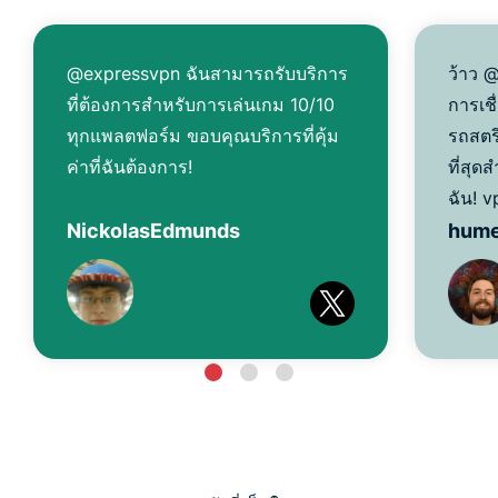
@expressvpn ฉันสามารถรับบริการ
ว้าว 
ที่ต้องการสำหรับการเล่นเกม 10/10
การเชื
ทุกแพลตฟอร์ม ขอบคุณบริการที่คุ้ม
รถสตร
ค่าที่ฉันต้องการ!
ที่สุ
ฉัน! v
NickolasEdmunds
hum