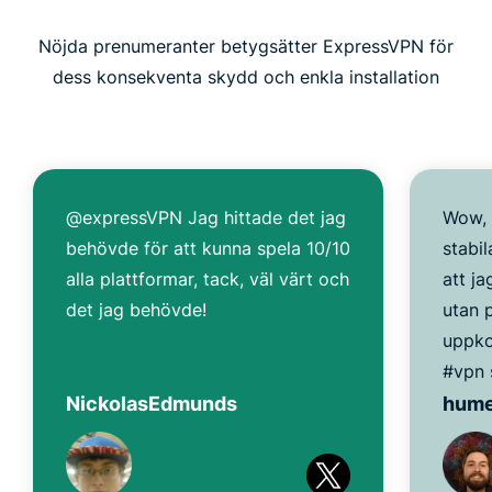
Nöjda prenumeranter betygsätter ExpressVPN för
dess konsekventa skydd och enkla installation
@expressVPN Jag hittade det jag
Wow, 
behövde för att kunna spela 10/10
stabi
alla plattformar, tack, väl värt och
att j
det jag behövde!
utan 
uppko
#vpn 
NickolasEdmunds
hum