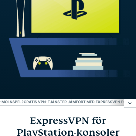
R MOLNSPEL?
GRATIS VPN-TJÄNSTER JÄMFÖRT MED EXPRESSVPN FÖR PL
ExpressVPN för
ExpressVPN för PlayStation-konsoler
PlayStation-konsoler