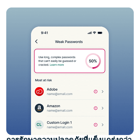
การรักษาความปลอดภัยที่แข็งแกร่งกว่า