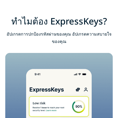
ดาวน์โหลด ExpressKeys บนอุปกรณ์มือถือ
คำถามที่พบบ่อย : เกี่ยวกับ ExpressKeys
ทำไมต้อง ExpressKeys?
รับการทดลองใช้ ExpressKeys อย่างไม่มีความเสี่ยง
อัปเกรดการปกป้องรหัสผ่านของคุณ อัปเกรดความสบายใจ
สำหรับผู้ใช้งานรายใหม่
ของคุณ