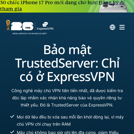
30 chiếc iPhone 17 Pro mới đang chờ bạn!
Đăng ký để
tham gia
Bảo mật
TrustedServer: Chỉ
có ở ExpressVPN
Công nghệ máy chủ VPN tiên tiến nhất, đã được kiểm tra
độc lập nhằm xác nhận khả năng bảo vệ quyền riêng tư
thiết yếu. Đó là TrustedServer của ExpressVPN.
Mọi dữ liệu đều bị xóa sau mỗi lần khởi động lại, vì máy
chủ VPN chỉ chạy trên RAM
Máy chủ không bao giờ ghi lên đĩa cứng, giảm thiểu