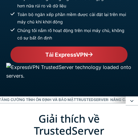
hơn nữa rủi ro về dữ liệu
Toàn bộ ngăn xếp phần mềm được cài đặt lại trên mọi
máy chủ khi khởi động
Chúng tôi nắm rõ hoạt động trên mọi máy chủ, không
có sự bất ổn định
Tải ExpressVPN
TĂNG CƯỜNG TÍNH ỔN ĐỊNH VÀ BẢO MẬT
TRUSTEDSERVER: NÂNG CAO TI
Giải thích về
Giải thích về TrustedServer
TrustedServer
Loại bỏ rủi ro của ổ cứng