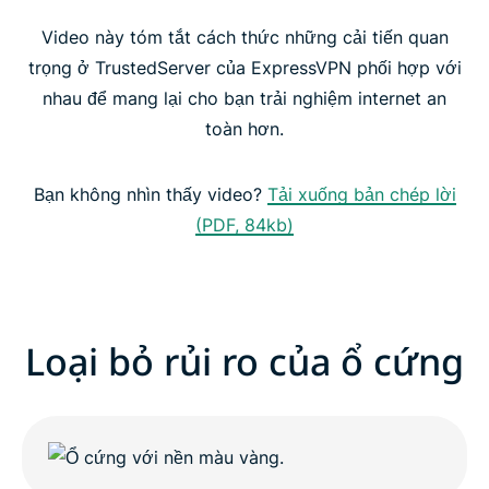
Video này tóm tắt cách thức những cải tiến quan
TrustedServer tăng cường tính ổn định và bảo mật
trọng ở TrustedServer của ExpressVPN phối hợp với
nhau để mang lại cho bạn trải nghiệm internet an
TrustedServer: Nâng cao tiêu chuẩn bảo mật
toàn hơn.
Tải VPN duy nhất có công nghệ TrustedServer
Bạn không nhìn thấy video?
Tải xuống bản chép lời
(PDF, 84kb)
Loại bỏ rủi ro của ổ cứng