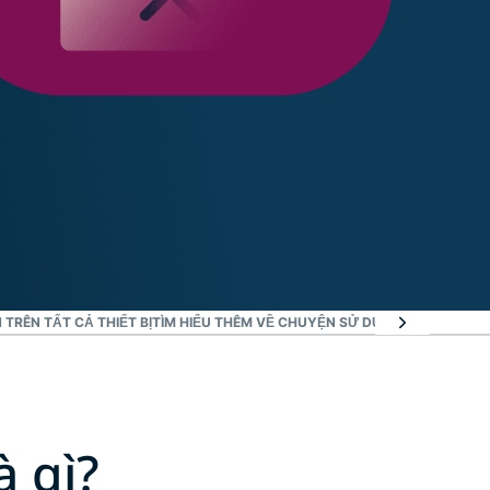
TRÊN TẤT CẢ THIẾT BỊ
TÌM HIỂU THÊM VỀ CHUYỆN SỬ DỤNG VPN
BẠN CẦN
à gì?