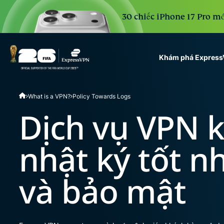
30 chiếc iPhone 17 Pro mớ
Khám phá Expres
ExpressVPN for Teams
What is a VPN?
Policy Towards Logs
VPN protection for grow
to deploy, simple to man
Dịch vụ VPN 
scale.
nhật ký tốt n
và bảo mật