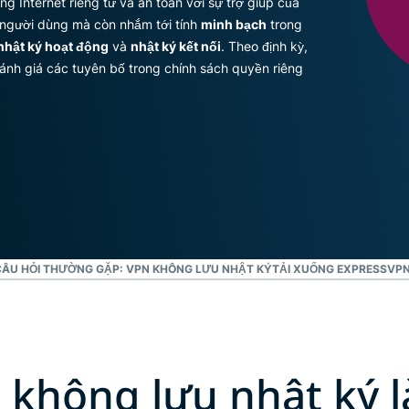
Internet riêng tư và an toàn với sự trợ giúp của
xác thực đa
toán bảo
người dùng mà còn nhắm tới tính
minh bạch
trong
yếu tố và hơn
mật, hướng
nhật ký hoạt động
và
thế nữa.
nhật ký kết nối
đến trí tuệ
. Theo định kỳ,
trên cơ sở
đánh giá các tuyên bố trong chính sách quyền riêng
quyền riêng
tư.
Identity
Defender
Bộ công cụ
mạnh mẽ để
bảo vệ danh
tính, giám sát
và xóa dữ
ÂU HỎI THƯỜNG GẶP: VPN KHÔNG LƯU NHẬT KÝ
TẢI XUỐNG EXPRESSVPN 
liệu
không lưu nhật ký l