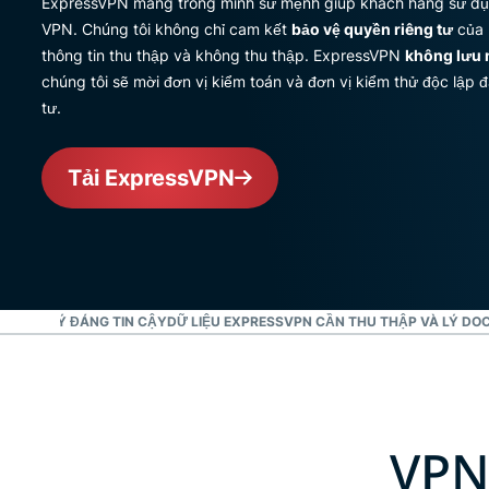
ExpressVPN mang trong mình sứ mệnh giúp khách hàng sử dụng 
VPN. Chúng tôi không chỉ cam kết
bảo vệ quyền riêng tư
của 
thông tin thu thập và không thu thập. ExpressVPN
không lưu 
chúng tôi sẽ mời đơn vị kiểm toán và đơn vị kiểm thử độc lập 
tư.
Tải ExpressVPN
 NHẬT KÝ ĐÁNG TIN CẬY
DỮ LIỆU EXPRESSVPN CẦN THU THẬP VÀ LÝ DO
C
VPN 