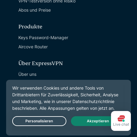
VPN-Testversion ohne Risiko
Abos und Preise
Produkte
Keys Password-Manager
Aircove Router
Über ExpressVPN
Über uns
Trust Center
Rights Center
Sicherheitsaudits
ExpressVPN-Erfahrungen
Unsere Experten
Live chat
Presse