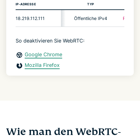
IP-ADRESSE
TYP
ST
18.219.112.111
Öffentliche IPv4
Potenzie
So deaktivieren Sie WebRTC:
Google Chrome
Mozilla Firefox
Wie man den WebRTC-