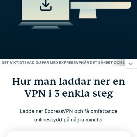
 DET VIKTIGT?
VAD DU FÅR MED EXPRESSVPN
ÄR DET SÄKERT OCH LAGLIG
Hur man laddar ner en
Hur man laddar ner en VPN i 3 enkla steg
VPN i 3 enkla steg
VPN-nedladdningar för alla plattformar
Ladda ner ExpressVPN och få omfattande
Vad är en VPN och varför är det viktigt?
onlineskydd på några minuter
Vad du får med ExpressVPN