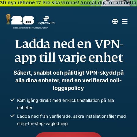
30 nya iPhone 17 Pro ska vinnas!
Anmäl dig för att delta
Ladda ned en VPN-
app till varje enhet
Säkert, snabbt och pålitligt VPN-skydd på
alla dina enheter, med en verifierad noll-
loggspolicy
Kom igång direkt med enklicksinstallation på alla
enheter
Ladda ned från verifierade, säkra installationsfiler med
steg-för-steg-vägledning