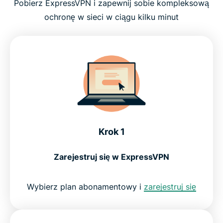
Pobierz ExpressVPN i zapewnij sobie kompleksową
Czym jest VPN i dlaczego jest ważny
ochronę w sieci w ciągu kilku minut
Co zyskujesz dzięki ExpressVPN
Czy pobieranie aplikacji VPN jest bezpieczne i
legalne?
Co użytkownicy mówią o ExpressVPN
Krok 1
Często zadawane pytania: Pobieranie
Zarejestruj się w ExpressVPN
oprogramowania VPN
Wybierz plan abonamentowy i
zarejestruj się
Wypróbuj ExpressVPN bez ryzyka