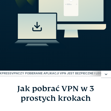
EXPRESSVPN
CZY POBIERANIE APLIKACJI VPN JEST BEZPIECZNE I LEGALNE?
Jak pobrać VPN w 3
Jak pobrać VPN w 3 prostych krokach
prostych krokach
Pobieranie VPN na wszystkie platformy