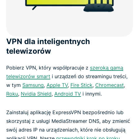
VPN dla inteligentnych
telewizorów
Pobierz VPN, który współpracuje z
szeroką gamą
telewizorów smart
i urządzeń do streamingu treści,
w tym
Samsung
,
Apple TV
,
Fire Stick
,
Chromecast
,
Roku
,
Nvidia Shield
,
Android TV
i innymi.
Zainstaluj aplikację ExpressVPN bezpośrednio lub
skorzystaj z usługi MediaStreamer DNS, aby zmienić
swój adres IP na urządzeniach, które nie obsługują
aplikacji VPN. Nasze
przewodniki krok po kroku