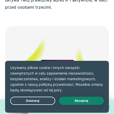
ukrywa Twój prawdziwy adres IP i aktywność w sieci
przed osobami trzecimi.
Wygraj jeden z 30 nowych
Live Chat
iPhone'ów 17 Pro!