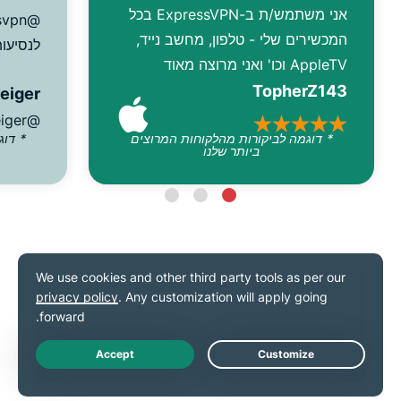
אני משתמש/ת ב-ExpressVPN בכל
המכשירים שלי - טלפון, מחשב נייד,
לנסיעות
AppleTV וכו' ואני מרוצה מאוד
TopherZ143
reiger
@D_Geiger
* דוגמה לביקורות מהלקוחות המרוצים
* דוג
ביותר שלנו
כפי שפורסם
Live Chat