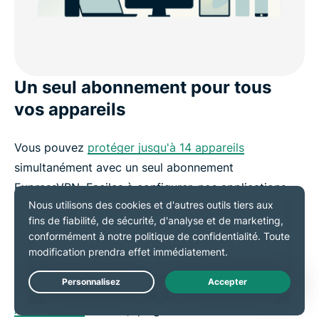
Un seul abonnement pour tous
vos appareils
Vous pouvez
protéger jusqu'à 14 appareils
simultanément avec un seul abonnement
ExpressVPN. Faciles à configurer, nos applications
garantissent la sécurité de votre téléphone, tablette
et navigateur en quelques secondes. Aucune
compétence technique n'est requise.
Chaque connexion est sécurisée par un
chiffrement
Live Chat
AES 256 bits
avancé, qui garantit la confidentialité