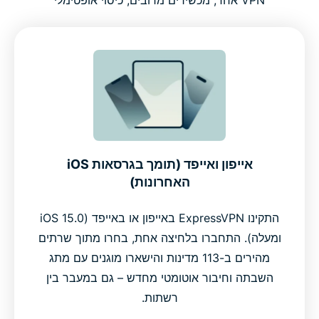
VPN אחד, מכשירים מרובים, כיסוי אופטימלי
אייפון ואייפד (תומך בגרסאות iOS
האחרונות)
התקינו ExpressVPN באייפון או באייפד (iOS 15.0
ומעלה). התחברו בלחיצה אחת, בחרו מתוך שרתים
מהירים ב-113 מדינות והישארו מוגנים עם מתג
השבתה וחיבור אוטומטי מחדש – גם במעבר בין
רשתות.