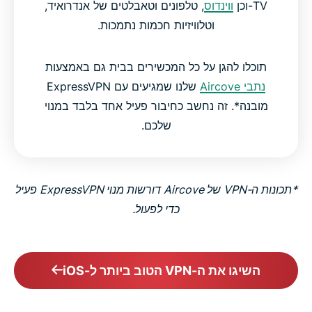
TV-וכן
ווינדוס
, טלפונים וטאבלטים של אנדרואיד,
וטלוויזיות חכמות נתמכות.
תוכלו להגן על כל המכשירים בבית גם באמצעות
נתבי Aircove
שלנו שמגיעים עם ExpressVPN
מובנה*. זה נחשב כחיבור פעיל אחד בלבד במנוי
שלכם.
*תכונות ה-VPN של Aircove דורשות מנוי ExpressVPN פעיל
כדי לפעול.
השיגו את ה-VPN הטוב ביותר ל-iOS