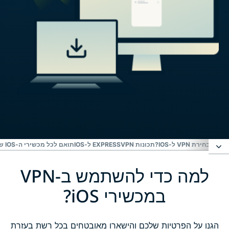
בבחירת VPN ל-IOS?
תכונות EXPRESSVPN ל-IOS
תואם לכל מכשירי ה-IOS שלכם
למה כדי להשתמש ב-VPN
למה כדי להשתמש ב-VPN במכשירי iOS?
במכשירי iOS?
איך להגדיר ExpressVPN באייפון או באייפד?
הגנו על הפרטיות שלכם והישארו מאובטחים בכל רשת בעזרת