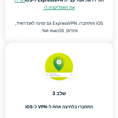
הורידו את אפליקציית ExpressVPN ל-iOS
הורידו
את האפליקציה ל-
iOS והתחברו. ExpressVPN גם זמינה לאנדרואיד,
ווינדוס, macOS ועוד.
שלב 3
התחברו בלחיצה אחת ל-VPN ל-iOS