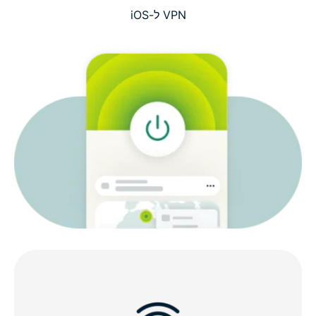
צפו: איך להוריד ExpressVPN ב-iOS
VPN ל-iOS
מה לשים לב אליו בבחירת VPN ל-iOS?
תכונות ExpressVPN ל-iOS
תואם לכל מכשירי ה-iOS שלכם
למה לבחור ב-ExpressVPN ל-iOS?
חוות דעת על ExpressVPN
שאלות נפוצות: VPN ל-iOS
נסו את ExpressVPN ללא סיכון באייפון ובאייפד