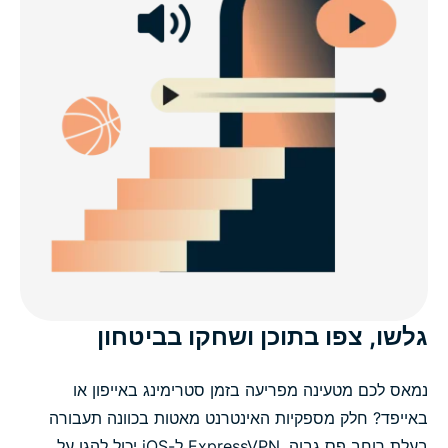
גלשו, צפו בתוכן ושחקו בביטחון
נמאס לכם מטעינה מפריעה בזמן סטרימינג באייפון או
באייפד? חלק מספקיות האינטרנט מאטות בכוונה תעבורה
בעלת רוחב פס גבוה. ExpressVPN ל-iOS יכול להגן על