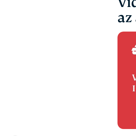
Vi
az