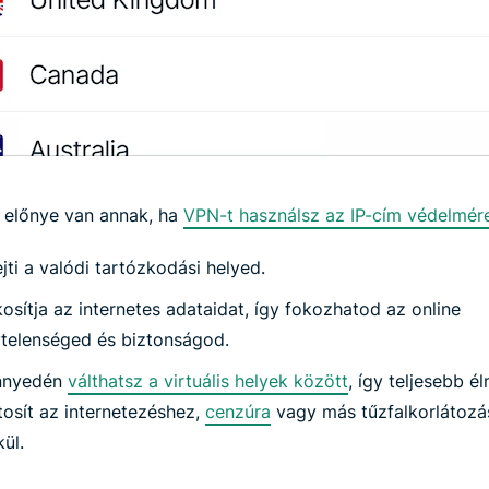
előnye van annak, ha
VPN-t használsz az IP-cím védelmér
ejti a valódi tartózkodási helyed.
kosítja az internetes adataidat, így fokozhatod az online
telenséged és biztonságod.
nnyedén
válthatsz a virtuális helyek között
, így teljesebb é
tosít az internetezéshez,
cenzúra
vagy más tűzfalkorlátozá
kül.