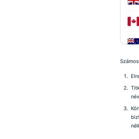
Számos 
Elr
Tit
név
Kö
biz
nél