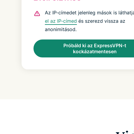
Az IP-címedet jelenleg mások is láthatj
el az IP-címed
és szerezd vissza az
anonimitásod.
Próbáld ki az ExpressVPN-t
kockázatmentesen