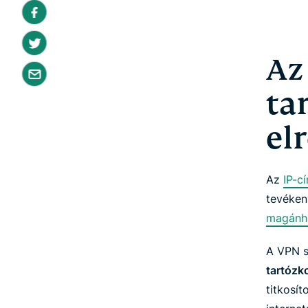
Az
ta
el
Az
IP-c
tevéken
magánh
A VPN s
tartózk
titkosít