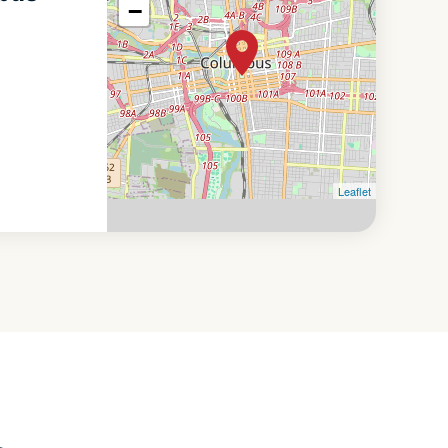
−
Leaflet