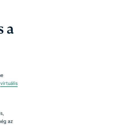
s a
ne
(
virtuális
s,
 még az