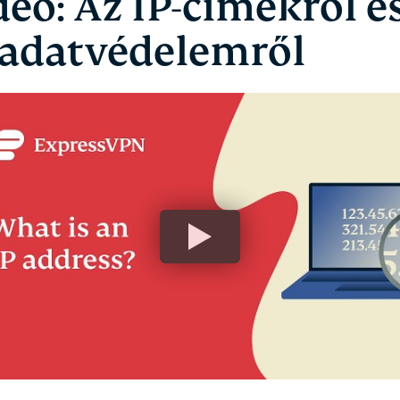
deó: Az IP-címekről é
 adatvédelemről