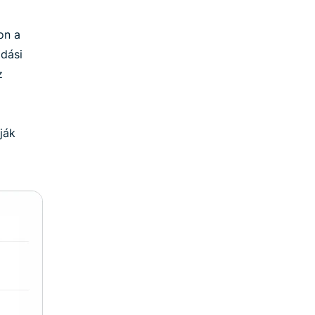
on a
odási
z
ják