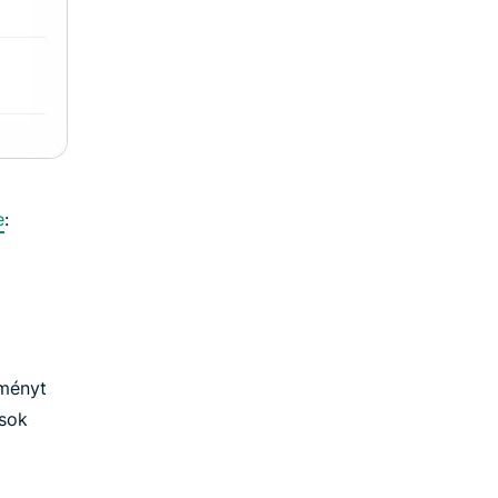
e
:
lményt
sok