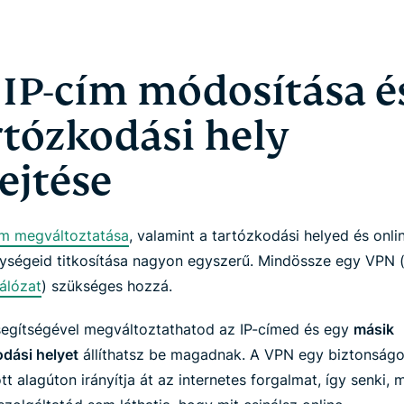
 IP-cím módosítása é
rtózkodási hely
rejtése
ím megváltoztatása
, valamint a tartózkodási helyed és onli
ységeid titkosítása nagyon egyszerű. Mindössze egy VPN 
álózat
) szükséges hozzá.
egítségével megváltoztathatod az IP-címed és egy
másik
odási helyet
állíthatsz be magadnak. A VPN egy biztonságo
ott alagúton irányítja át az internetes forgalmat, így senki,