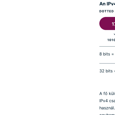
A fő kü
IPv4 csa
használ