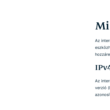
Mi
Az inte
eszközh
hozzáre
IPv
Az inter
verzió (
azonosí