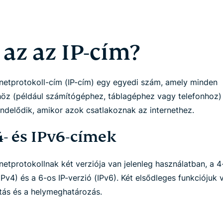
 az az IP-cím?
rnetprotokoll-cím (IP-cím) egy egyedi szám, amely minden
öz (például számítógéphez, táblagéphez vagy telefonhoz)
ndelődik, amikor azok csatlakoznak az internethez.
4- és IPv6-címek
netprotokollnak két verziója van jelenleg használatban, a 4
IPv4) és a 6-os IP-verzió (IPv6). Két elsődleges funkciójuk 
tás és a helymeghatározás.