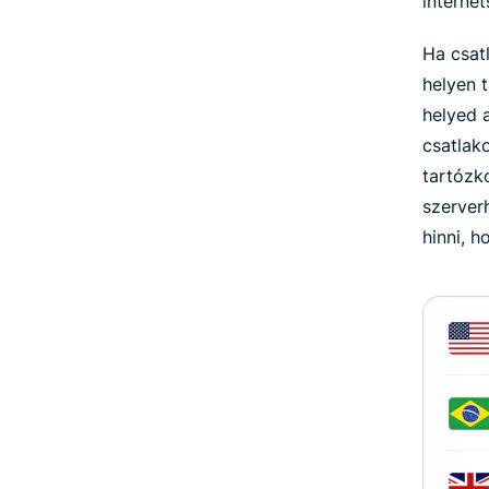
internet
Ha csat
helyen t
helyed 
csatlak
tartózk
szerver
hinni, 