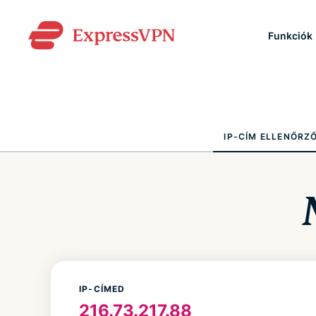
Funkciók
IP-CÍM ELLENŐRZ
IP-CÍMED
216.73.217.88