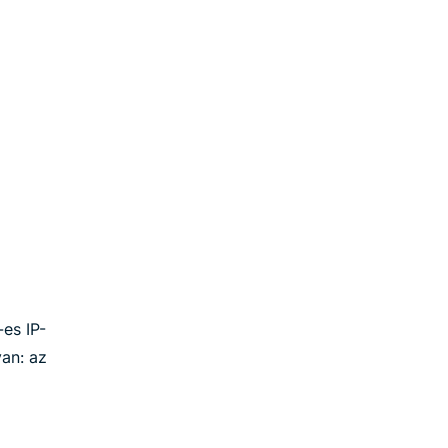
-es IP-
van: az