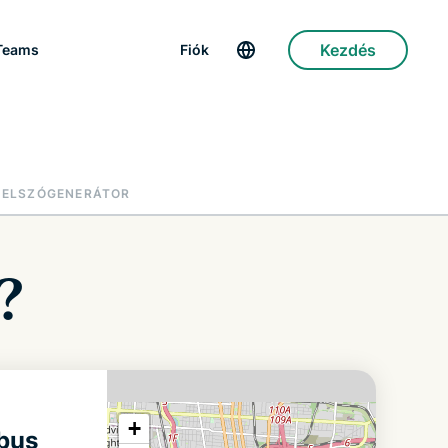
Kezdés
Teams
Fiók
JELSZÓGENERÁTOR
?
+
mbus