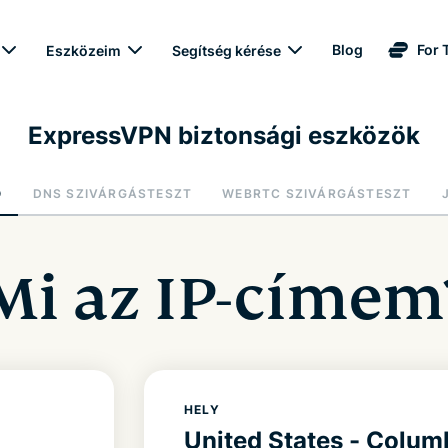
Blog
For 
Eszközeim
Segítség kérése
ExpressVPN biztonsági eszközök
Ő
DNS SZIVÁRGÁSTESZT
WEBRTC SZIVÁRGÁSTESZT
Mi az IP-címem
HELY
United States - Colu