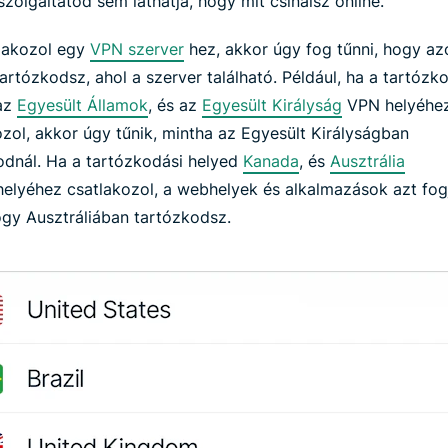
szolgáltatód sem láthatja, hogy mit csinálsz online.
lakozol egy
VPN szerver
hez, akkor úgy fog tűnni, hogy az
artózkodsz, ahol a szerver található. Például, ha a tartózk
az
Egyesült Államok
, és az
Egyesült Királyság
VPN helyéhe
ozol, akkor úgy tűnik, mintha az Egyesült Királyságban
odnál. Ha a tartózkodási helyed
Kanada
, és
Ausztrália
helyéhez csatlakozol, a webhelyek és alkalmazások azt fog
hogy Ausztráliában tartózkodsz.