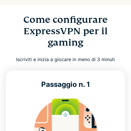
Domande frequenti: utilizzare una VPN per il
Come configurare
gaming
ExpressVPN per il
Cosa dicono di noi i giocatori
gaming
Prova la VPN senza rischi per il gaming
Iscriviti e inizia a giocare in meno di 3 minuti
Come configurare ExpressVPN per il gaming
Passaggio n. 1
Scopri le ultime offerte di ExpressVPN per il
gaming
VPN ad alte prestazioni per sessioni di gioco
mozzafiato