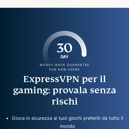
30
DAY
MONEY-BACK GUARANTEE
FOR NEW USERS
ExpressVPN per il
gaming: provala senza
rischi
Gioca in sicurezza ai tuoi giochi preferiti da tutto il
mondo