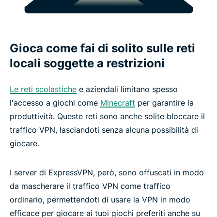
Gioca come fai di solito sulle reti
locali soggette a restrizioni
Le reti scolastiche
e aziendali limitano spesso
l'accesso a giochi come
Minecraft
per garantire la
produttività. Queste reti sono anche solite bloccare il
traffico VPN, lasciandoti senza alcuna possibilità di
giocare.
I server di ExpressVPN, però, sono offuscati in modo
da mascherare il traffico VPN come traffico
ordinario, permettendoti di usare la VPN in modo
efficace per giocare ai tuoi giochi preferiti anche su