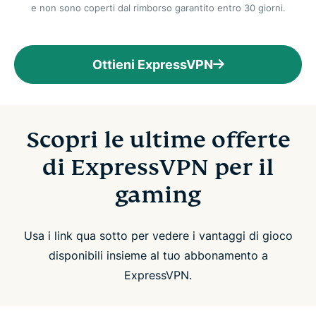
e non sono coperti dal rimborso garantito entro 30 giorni.
Ottieni ExpressVPN
Scopri le ultime offerte
di ExpressVPN per il
gaming
Usa i link qua sotto per vedere i vantaggi di gioco
disponibili insieme al tuo abbonamento a
ExpressVPN.