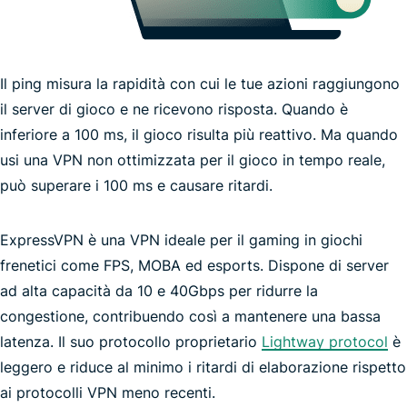
Il ping misura la rapidità con cui le tue azioni raggiungono
il server di gioco e ne ricevono risposta. Quando è
inferiore a 100 ms, il gioco risulta più reattivo. Ma quando
usi una VPN non ottimizzata per il gioco in tempo reale,
può superare i 100 ms e causare ritardi.
ExpressVPN è una VPN ideale per il gaming in giochi
frenetici come FPS, MOBA ed esports. Dispone di server
VPN più veloce
ad alta capacità da 10 e 40Gbps per ridurre la
congestione, contribuendo così a mantenere una bassa
latenza. Il suo protocollo proprietario
Lightway protocol
è
leggero e riduce al minimo i ritardi di elaborazione rispetto
Pokémon GO
ai protocolli VPN meno recenti.