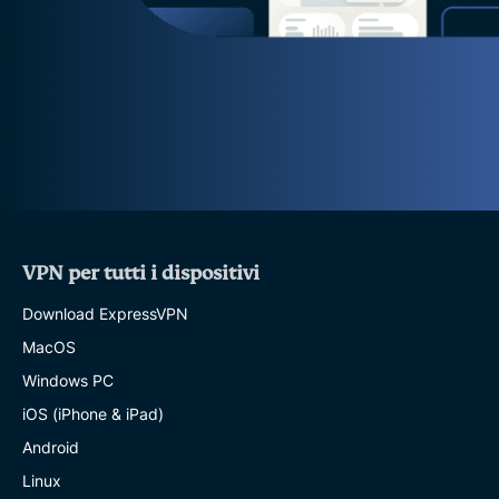
VPN per tutti i dispositivi
Download ExpressVPN
MacOS
Windows PC
iOS (iPhone & iPad)
Android
Linux