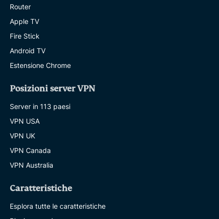
Router
Apple TV
Fire Stick
Android TV
Estensione Chrome
Posizioni server VPN
Server in 113 paesi
VPN USA
VPN UK
VPN Canada
VPN Australia
Caratteristiche
Esplora tutte le caratteristiche