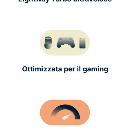
Ottimizzata per il gaming