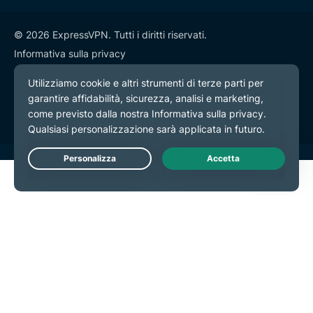
© 2026 ExpressVPN. Tutti i diritti riservati.
Informativa sulla privacy
Termini di servizio
Preferenze cookie
Live Chat