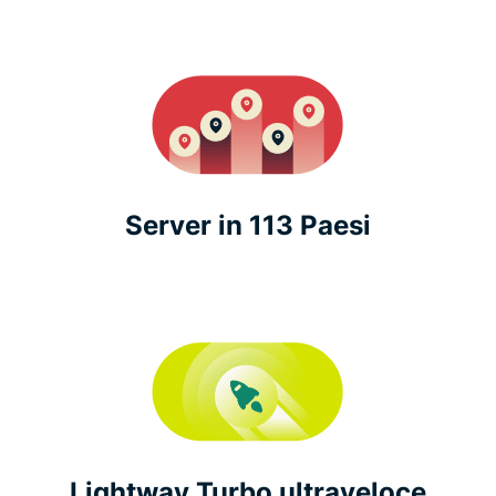
Server in 113 Paesi
Lightway Turbo ultraveloce