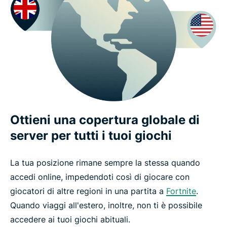
Ottieni una copertura globale di
server per tutti i tuoi giochi
La tua posizione rimane sempre la stessa quando
accedi online, impedendoti così di giocare con
giocatori di altre regioni in una partita a
Fortnite
.
Quando viaggi all'estero, inoltre, non ti è possibile
accedere ai tuoi giochi abituali.