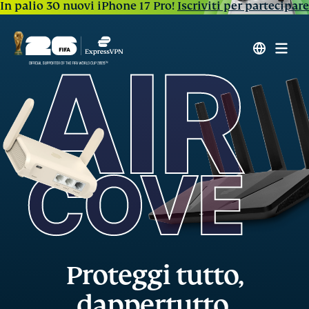
In palio 30 nuovi iPhone 17 Pro!
Iscriviti per partecipare
Proteggi tutto,
dappertutto,