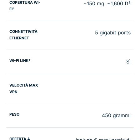
COPERTURA WI-
~150 mq. ~1,600 ft²
FI^
CONNETTIVITÀ
5 gigabit ports
ETHERNET
WI-FI LINK*
Sì
VELOCITÀ MAX
VPN
PESO
450 grammi
OFFERTA A
Include 6 mesi gratis di