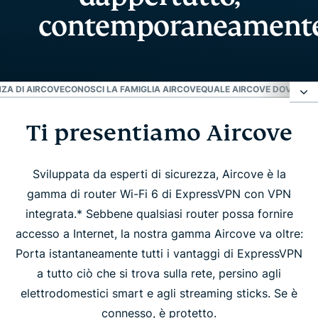
contemporaneament
ZA DI AIRCOVE
CONOSCI LA FAMIGLIA AIRCOVE
QUALE AIRCOVE DOVREI A
Ti presentiamo Aircove
Ti presentiamo Aircove
Sperimenta la differenza di Aircove
Sviluppata da esperti di sicurezza, Aircove è la
gamma di router Wi-Fi 6 di ExpressVPN con VPN
integrata.* Sebbene qualsiasi router possa fornire
Conosci la famiglia Aircove
accesso a Internet, la nostra gamma Aircove va oltre:
Porta istantaneamente tutti i vantaggi di ExpressVPN
Quale Aircove dovrei acquistare?
a tutto ciò che si trova sulla rete, persino agli
elettrodomestici smart e agli streaming sticks. Se è
Le persone amano Aircove
connesso, è protetto.