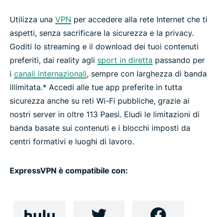
Guide pratiche
Utilizza una
VPN
per accedere alla rete Internet che ti
aspetti, senza sacrificare la sicurezza e la privacy.
Domande frequenti: streaming con una VPN
Goditi lo streaming e il download dei tuoi contenuti
preferiti, dai reality agli
sport in diretta
passando per
i
canali internazionali
, sempre con larghezza di banda
Come ottenere una VPN
illimitata.* Accedi alle tue app preferite in tutta
sicurezza anche su reti Wi-Fi pubbliche, grazie ai
Dai avvio allo streaming con ExpressVPN
nostri server in oltre 113 Paesi. Eludi le limitazioni di
banda basate sui contenuti e i blocchi imposti da
Perché utilizzare ExpressVPN?
centri formativi e luoghi di lavoro.
Ottieni subito ExpressVPN e sblocca tutto ciò che
ExpressVPN è compatibile con:
internet ha da offrire