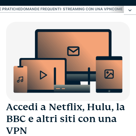
E PRATICHE
DOMANDE FREQUENTI: STREAMING CON UNA VPN
COME OTTEN
Accedi a Netflix, Hulu, la BBC e altri siti con una
VPN
Intrattenimento e sport
Streaming internazionale
Social media
Accedi a Netflix, Hulu, la
Messaggistica e strumenti
BBC e altri siti con una
Giochi e musica
VPN