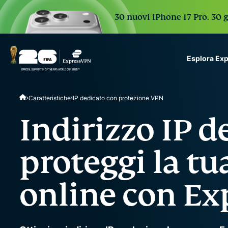
30 nuovi iPhone 17 Pro. 30 g
Esplora Ex
ExpressVPN for Teams
Caratteristiche
IP dedicato con protezione VPN
VPN protection for grow
to deploy, simple to man
Indirizzo IP d
scale.
proteggi la tu
online con E