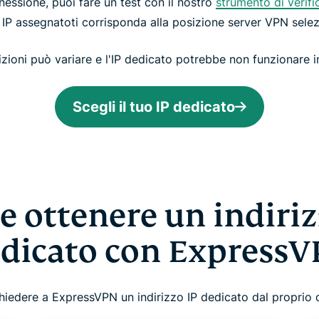
nnessione, puoi fare un test con il nostro
strumento di verific
zo IP assegnatoti corrisponda alla posizione server VPN selez
sizioni può variare e l'IP dedicato potrebbe non funzionare i
Scegli il tuo IP dedicato
 ottenere un indiriz
dicato con Express
ichiedere a ExpressVPN un indirizzo IP dedicato dal proprio d