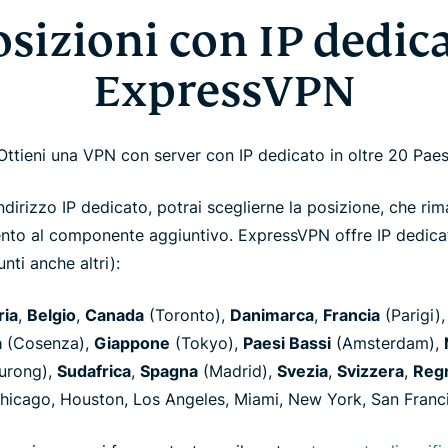
osizioni con IP dedica
ExpressVPN
Ottieni una VPN con server con IP dedicato in oltre 20 Paes
dirizzo IP dedicato, potrai sceglierne la posizione, che rima
to al componente aggiuntivo. ExpressVPN offre IP dedicati
nti anche altri):
ria
,
Belgio
,
Canada
(Toronto),
Danimarca
,
Francia
(Parigi)
a
(Cosenza),
Giappone
(Tokyo),
Paesi Bassi
(Amsterdam),
urong),
Sudafrica
,
Spagna
(Madrid),
Svezia
,
Svizzera
,
Reg
hicago, Houston, Los Angeles, Miami, New York, San Franci