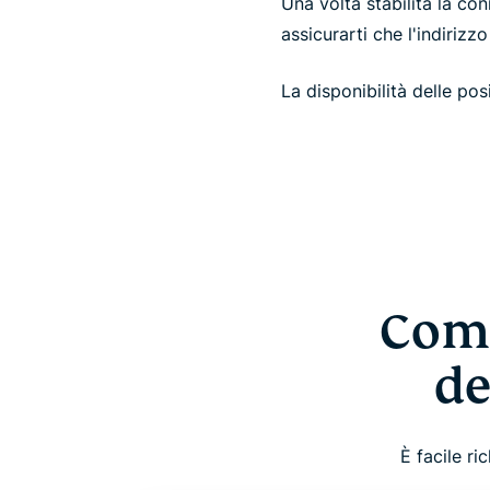
Una volta stabilita la co
assicurarti che l'indiriz
La disponibilità delle po
Come
de
È facile r