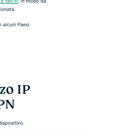
a dell'IP
, in modo da
ionata.
n alcuni Paesi.
zo IP
VPN
ispositivo.