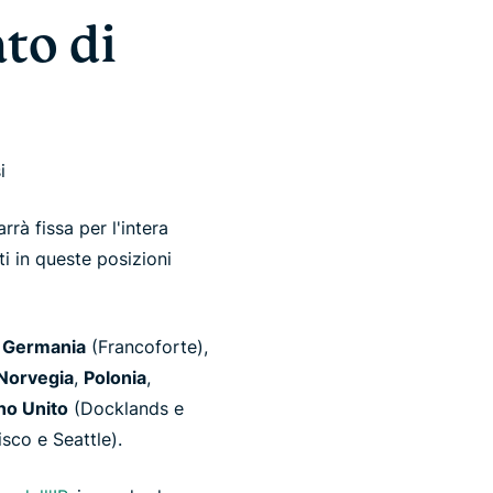
to di
i
rrà fissa per l'intera
 in queste posizioni
,
Germania
(Francoforte),
Norvegia
,
Polonia
,
no Unito
(Docklands e
sco e Seattle).