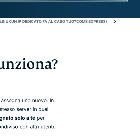
LINUX
UN IP DEDICATO FA AL CASO TUO?
COME EXPRESSVPN CREA FIDUCIA 
funziona?
 assegna uno nuovo. In
 stesso server in quel
gnato solo a te
per
iviso con altri utenti.