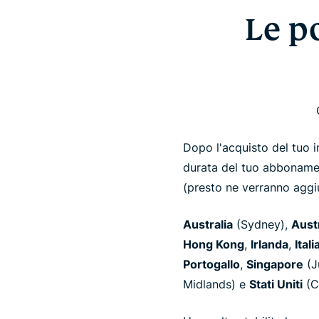
Le p
Dopo l'acquisto del tuo in
durata del tuo abbonamen
(presto ne verranno aggiu
Australia
(Sydney),
Aust
Hong Kong
,
Irlanda
,
Itali
Portogallo
,
Singapore
(J
Midlands) e
Stati Uniti
(C