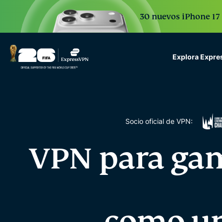
30 nuevos iPhone 17 
Explora Expr
ExpressVPN for Teams
VPN protection for grow
to deploy, simple to man
scale.
Socio oficial de VPN:
VPN para gami
como un