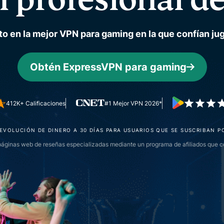
autenticación
confidencial
multifactorial,
para una
etc.
inteligencia
 en la mejor VPN para gaming en la que confían ju
centrada en
la privacidad.
Identity
Obtén ExpressVPN para gaming
Defender
Potente
conjunto de
412K+ Calificaciones
#1 Mejor VPN 2026*
herramientas
de
protección
EVOLUCIÓN DE DINERO A 30 DÍAS PARA USUARIOS QUE SE SUSCRIBAN P
de identidad,
áginas web de reseñas especializadas mediante un programa de afiliados que co
supervisión y
eliminación
de datos.