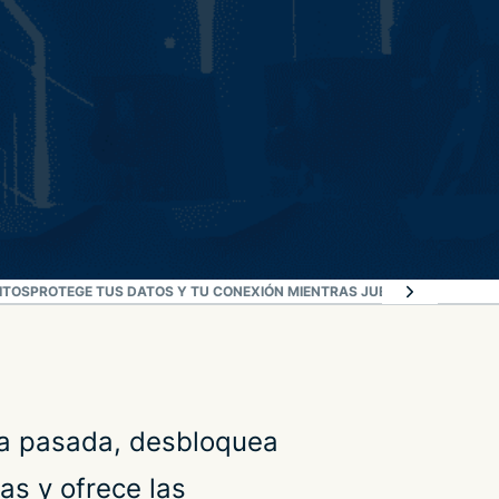
ITOS
PROTEGE TUS DATOS Y TU CONEXIÓN MIENTRAS JUEGAS
OPINIONES 
na pasada, desbloquea
as y ofrece las