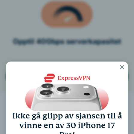
Opptil 40Gbps serverkapasitet
Prøv ExpressVPN
Pålitelig under virkelige
Ikke gå glipp av sjansen til å
spillforhold
vinne en av 30 iPhone 17