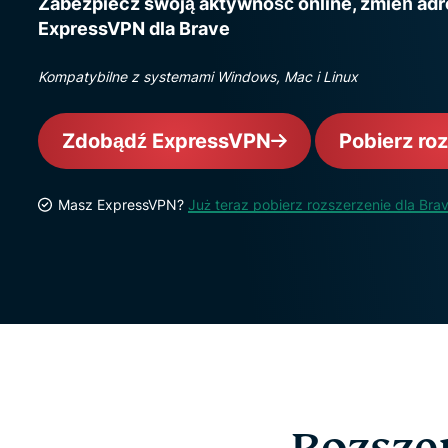
Zabezpiecz swoją aktywność online, zmień adres
ExpressVPN dla Brave
Kompatybilne z systemami Windows, Mac i Linux
Zdobądź ExpressVPN
Pobierz ro
Masz ExpressVPN?
Już teraz pobierz rozszerzenie dla Brav