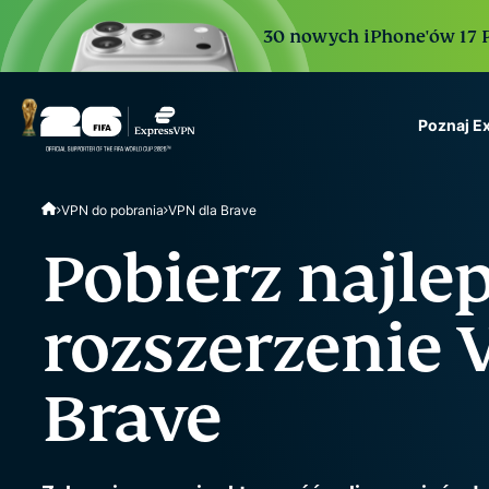
30 nowych iPhone'ów 17 Pr
Poznaj E
ExpressVPN for Teams
VPN do pobrania
VPN dla Brave
VPN protection for grow
to deploy, simple to man
Pobierz najle
scale.
rozszerzenie 
Brave