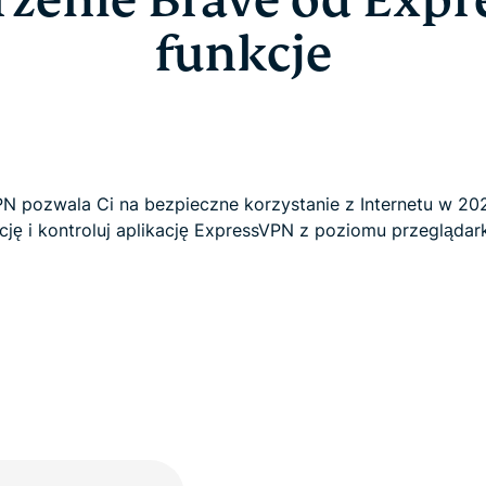
rzenie Brave od Expr
funkcje
PN pozwala Ci na bezpieczne korzystanie z Internetu w 20
ację i kontroluj aplikację ExpressVPN z poziomu przeglądark