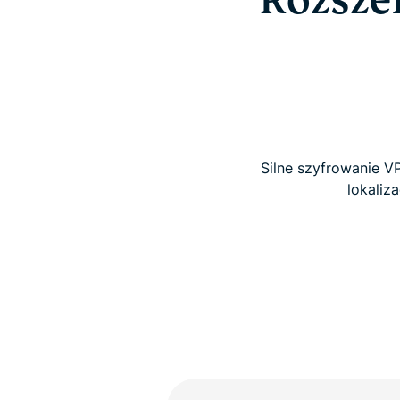
Rozsze
Silne szyfrowanie V
lokaliz