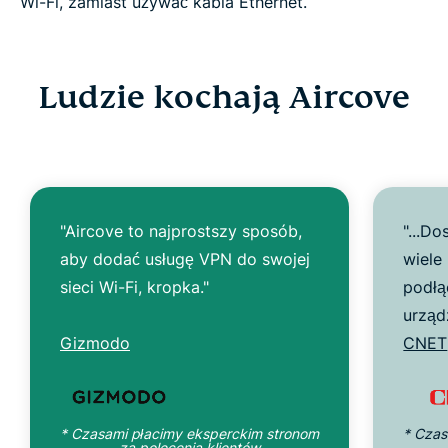
Wi-Fi, zamiast używać kabla Ethernet.
Ludzie kochają Aircove
"Aircove to najprostszy sposób,
"...Do
aby dodać usługę VPN do swojej
wiele
sieci Wi-Fi, kropka."
podłą
urząd
Gizmodo
CNET
* Czasami płacimy eksperckim stronom
* Czas
za polecenia klientów