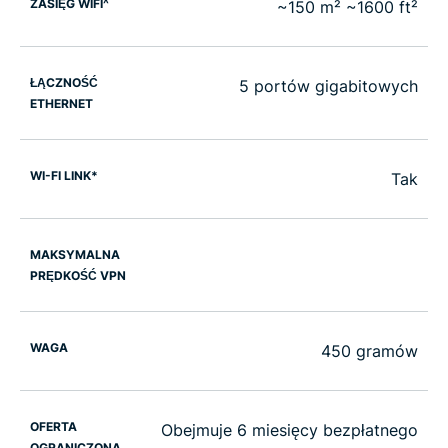
ZASIĘG WIFI^
~150 m² ~1600 ft²
ŁĄCZNOŚĆ
5 portów gigabitowych
ETHERNET
WI-FI LINK*
Tak
MAKSYMALNA
PRĘDKOŚĆ VPN
WAGA
450 gramów
OFERTA
Obejmuje 6 miesięcy bezpłatnego
OGRANICZONA