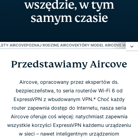
wszędzie, w tym
samym czasie
LETY AIRCOVE
POZNAJ RODZINĘ AIRCOVE
KTÓRY MODEL AIRCOVE WYBRA
Przedstawiamy Aircove
Przedstawiamy Aircove
Odkryj zalety Aircove
Aircove, opracowany przez ekspertów ds.
bezpieczeństwa, to seria routerów Wi-Fi 6 od
ExpressVPN z wbudowanym VPN.* Choć każdy
Poznaj rodzinę Aircove
router zapewnia dostęp do Internetu, nasza seria
Aircove oferuje coś więcej: natychmiast zapewnia
Który model Aircove wybrać?
wszystkie korzyści ExpressVPN każdemu urządzeniu
w sieci – nawet inteligentnym urządzeniom
Ludzie kochają Aircove