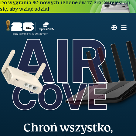
Do wygrania 30 nowych iPhone'ów 17 Pro!
Zarejestruj
się, aby wziąć udział
Chroń wszystko,