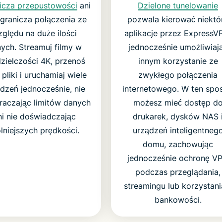
icza przepustowości
ani
Dzielone tunelowanie
ogranicza połączenia ze
pozwala kierować niektó
ględu na duże ilości
aplikacje przez ExpressV
ych. Streamuj filmy w
jednocześnie umożliwiaj
zielczości 4K, przenoś
innym korzystanie ze
pliki i uruchamiaj wiele
zwykłego połączenia
dzeń jednocześnie, nie
internetowego. W ten spo
raczając limitów danych
możesz mieć dostęp d
ni nie doświadczając
drukarek, dysków NAS 
lniejszych prędkości.
urządzeń inteligentneg
domu, zachowując
jednocześnie ochronę V
podczas przeglądania,
streamingu lub korzystani
bankowości.