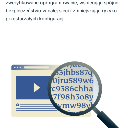
zweryfikowane oprogramowanie, wspierając spójne
bezpieczeństwo w całej sieci i zmniejszając ryzyko
Funkcje ExpressVPN a funkcje bezpłatnej usługi
przestarzałych konfiguracji.
VPN
Obsługa urządzeń i aplikacji
Płatności, okresy próbne i gwarancje
Co ludzie mówią o ExpressVPN
Często zadawane pytania dotyczące funkcji VPN