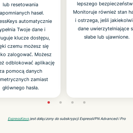
lepszego bezpieczeństw
lub resetowania
Monitoruje również stan h
apomnianych haseł.
i ostrzega, jeśli jakiekolw
essKeys automatycznie
dane uwierzytelniające 
ypełnia Twoje dane i
słabe lub ujawnione.
ługuje klucze dostępu,
ęki czemu możesz się
ko zalogować. Możesz
eż odblokować aplikację
za pomocą danych
ometrycznych zamiast
głównego hasła.
ExpressKeys
jest dołączony do subskrypcji ExpressVPN Advanced i Pro