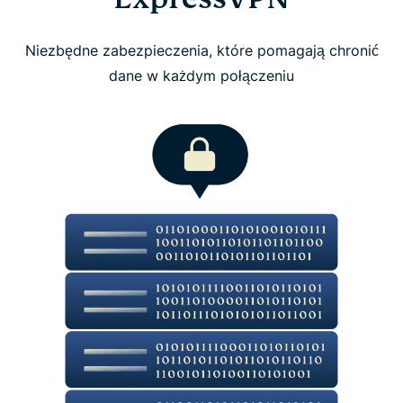
Użyj ExpressVPN na swoim routerze
Niezbędne zabezpieczenia, które pomagają chronić
dane w każdym połączeniu
Co ludzie mówią o ExpressVPN
Uzyskaj te funkcje i więcej, w 100% bez ryzyka
Podstawowe funkcje prywatności i
bezpieczeństwa ExpressVPN
Funkcje ExpressVPN dla wysokowydajnych
połączeń
Funkcje ochrony i filtrowania na poziomie sieci