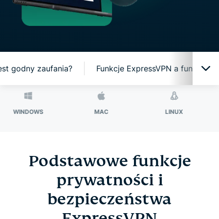
est godny zaufania?
Funkcje ExpressVPN a funkcje be
Jedna aplikacja, wiele zabezpieczeń
OWS
MAC
LINUX
ROUT
Najlepsza technologia VPN zapewniająca
prywatność
Podstawowe funkcje
prywatności i
Uzyskaj więcej z ExpressVPN
bezpieczeństwa
VPN dla wszystkich Twoje urządzeń
ExpressVPN