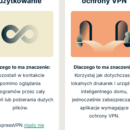
użytkowanie
ochrony VPN
zego to ma znaczenie:
Dlaczego to ma znaczeni
ozostań w kontakcie
Korzystaj jak dotychczas
pomimo oglądania
lokalnych drukarek i urzą
rogramów przez cały
inteligentnego domu,
eń lub pobierania dużych
jednocześnie zabezpiecza
plików.
aplikacje wymagające
ochrony VPN.
xpressVPN
nigdy nie