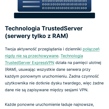
Zabezpiecz swoje hasła za pomocą ExpressKeys
Zachowaj poufność swoich czatów AI dzięki
ExpressAI
Technologia TrustedServer
(serwery tylko z RAM)
Chroń swoją pocztę e-mail za pomocą
ExpressMailGuard
Twoja aktywność przeglądania i dzienniki
połączeń
nigdy nie są przechowywane
.
Technologia
Identity Defender (Tylko subskrypcje w USA)
TrustedServer ExpressVPN
działa na pamięci ulotnej
(RAM), usuwając wszystkie dane serwera przy
każdym ponownym uruchomieniu. Żadna czynność
Zautomatyzuj VPN za pomocą serwera MCP
użytkownika nie dotknie dysku twardego, więc żadne
ExpressVPN
dane nie są zapisywane między sesjami VPN.
Jakie cechy sprawiają, że VPN jest godny
Każde ponowne uruchomienie ładuje najnowsze,
zaufania?