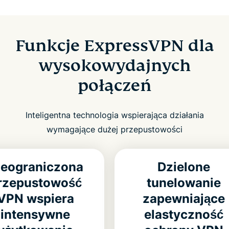
Funkcje ExpressVPN dla
wysokowydajnych
połączeń
Inteligentna technologia wspierająca działania
wymagające dużej przepustowości
ieograniczona
Dzielone
rzepustowość
tunelowanie
VPN wspiera
zapewniające
intensywne
elastyczność