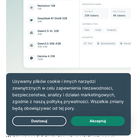
Jak działa ExpressAI
Uzyskaj dostęp do ExpressAI bezpośrednio w
przeglądarce. Nie są wymagane żadne aplikacje,
rozszerzenia ani dodatkowe pliki do pobrania.
Live Chat