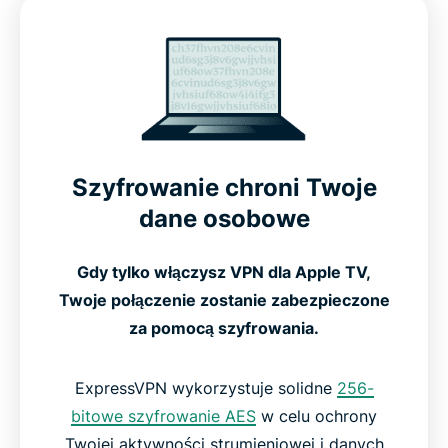
Zaawansowane funkcje zapewniające optymalną
wydajność
Jak skonfigurować ExpressVPN na Apple TV
Zobacz, jak działa ExpressVPN na Apple TV
Szyfrowanie chroni Twoje
dane osobowe
Kompatybilny ze wszystkimi generacjami Apple TV
Gdy tylko włączysz VPN dla Apple TV,
Darmowe VPN kontra płatne VPN dla Apple TV
Twoje połączenie zostanie zabezpieczone
za pomocą szyfrowania.
Co ludzie mówią o ExpressVPN
ExpressVPN wykorzystuje solidne
256-
bitowe szyfrowanie AES
w celu ochrony
Często zadawane pytania: O usługach VPN dla
Twojej aktywności strumieniowej i danych