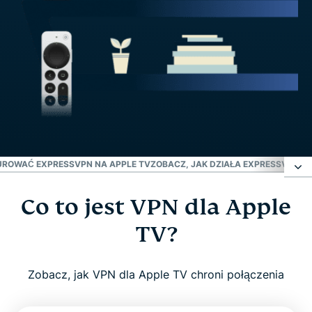
UROWAĆ EXPRESSVPN NA APPLE TV
ZOBACZ, JAK DZIAŁA EXPRESSVPN NA
Co to jest VPN dla Apple
Co to jest VPN dla Apple TV?
TV?
Dlaczego warto korzystać z VPN z Apple TV?
Zobacz, jak VPN dla Apple TV chroni połączenia
ExpressVPN dla Apple TV: najważniejsze funkcje