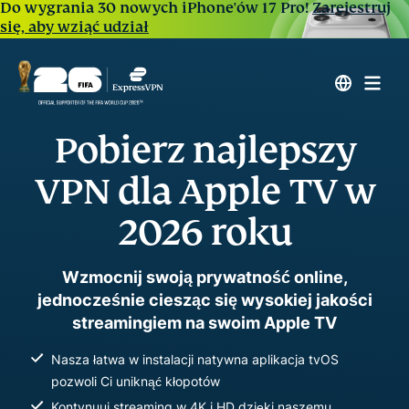
Do wygrania 30 nowych iPhone'ów 17 Pro!
Zarejestruj
się, aby wziąć udział
Pobierz najlepszy
VPN dla Apple TV w
2026 roku
Wzmocnij swoją prywatność online,
jednocześnie ciesząc się wysokiej jakości
streamingiem na swoim Apple TV
Nasza łatwa w instalacji natywna aplikacja tvOS
pozwoli Ci uniknąć kłopotów
Kontynuuj streaming w 4K i HD dzięki naszemu