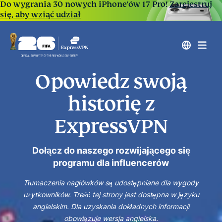
Do wygrania 30 nowych iPhone'ów 17 Pro!
Zarejestruj
się, aby wziąć udział
Opowiedz swoją
historię z
ExpressVPN
Dołącz do naszego rozwijającego się
programu dla influencerów
Tłumaczenia nagłówków są udostępniane dla wygody
użytkowników. Treść tej strony jest dostępna w języku
angielskim. Dla uzyskania dokładnych informacji
obowiązuje wersja angielska.