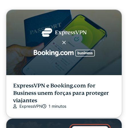
Cibersegurança
Liberdade digital
ExpressVPN for Teams
Notícias ExpressVPN
Em destaque
ExpressVPN e Booking.com for
Business unem forças para proteger
Liberdade na internet
viajantes
ExpressVPN
1 minutos
RECENTES
Segurança online