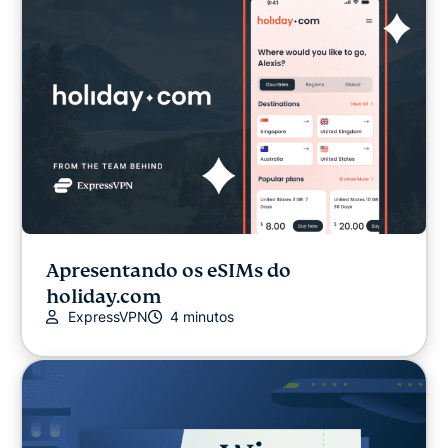
Outros
Privacidade
Privacidade
Streaming
Apresentando os eSIMs do
Dicas & Truques
holiday.com
ExpressVPN
4 minutos
Video
Guias de VPN