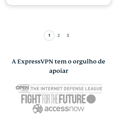
1
2
3
A ExpressVPN tem o orgulho de
apoiar