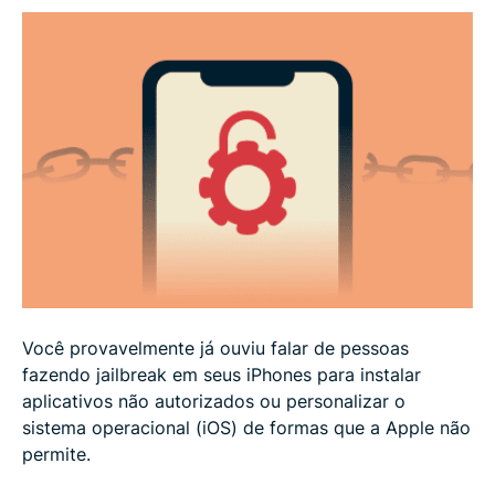
Desvantagens do jailbreak
Fazer jailbreak no iPhone é legal?
Como remover o jailbreak ou restaurar um iPhone
com jailbreak
Alternativas mais seguras ao jailbreak
Se o seu iPhone já estiver com jailbreak
Você provavelmente já ouviu falar de pessoas
Perguntas Frequentes (FAQ) sobre jailbreak no
fazendo jailbreak em seus iPhones para instalar
iPhone
aplicativos não autorizados ou personalizar o
sistema operacional (iOS) de formas que a Apple não
permite.