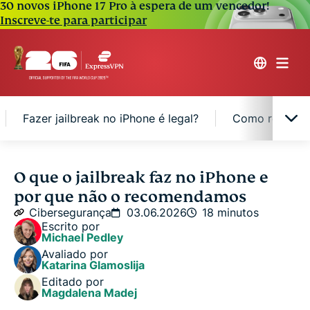
30 novos iPhone 17 Pro à espera de um vencedor!
Inscreve-te para participar
Fazer jailbreak no iPhone é legal?
Como remover o
O que é fazer jailbreak em um iPhone?
O que o jailbreak faz no iPhone e
por que não o recomendamos
Ainda é possível fazer jailbreak hoje em dia?
Cibersegurança
03.06.2026
18 minutos
Escrito por
Michael Pedley
Tipos de jailbreak
Avaliado por
Katarina Glamoslija
Editado por
Como saber se um iPhone passou por um jailbreak
Magdalena Madej