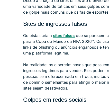
Desde a criação de sites falsos até o envio d
uma variedade de táticas em seus golpes com 
de golpe mais comuns que os fãs de esporte
Sites de ingressos falsos
Golpistas criam
sites falsos
que se parecem co
para a Copa do Mundo da FIFA 2026™. Os usuá
links de phishing ou anúncios enganosos e ten
uma plataforma legítima.
Na realidade, os cibercriminosos que possue
ingressos legítimos para vender. Eles podem 
pessoas sem oferecer nada em troca, muitas 
de domínio semelhantes para atingir o maior 
sites sejam desativados.
Golpes em redes sociais