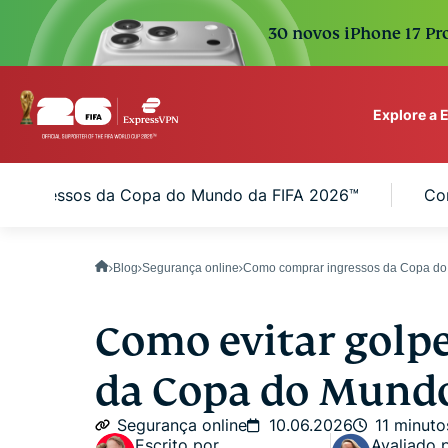
30 novos iPhone 17 Pro
Explore a
ExpressVPN for Teams
om ingressos da Copa do Mundo da FIFA 2026™
Com
VPN protection for grow
to deploy, simple to man
scale.
Blog
Segurança online
Como comprar ingressos da Copa do
Como evitar golp
da Copa do Mund
Segurança online
10.06.2026
11 minuto
Escrito por
Avaliado 