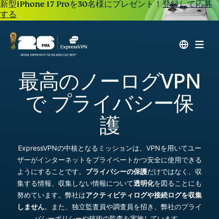
新型iPhone 17 Proを30名様にプレゼント！
登録して応募
する
最高のノーログVPN
で プライバシー保
護
ExpressVPNの中核となるミッションは、VPNを用いてユー
ザーがインターネットをプライベートかつ安全に使用できる
ようにすることです。
プライバシーの保護
だけではなく、収
集する情報、収集しない情報について
透明化
を図ることにも
努めています。弊社は
アクティビティログや接続ログを収集
しません
。また、独立監査員や調査員を招き、弊社のプライ
バシーポリシーや技術の監査を実施しています。