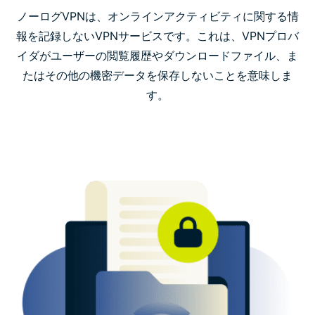
ExpressVPN：信頼できるノーログVPN
ノーログVPNは、オンラインアクティビティに関する情
報を記録しないVPNサービスです。これは、VPNプロバ
イダがユーザーの閲覧履歴やダウンロードファイル、ま
ExpressVPNはログを記録しますか？
たはその他の機密データを保存しないことを意味しま
す。
ExpressVPNが収集する情報とその理由
よくある質問(FAQ)：ノーログVPNについて
あらゆるデバイスにExpressVPNをダウンロード
VPN使用に関する詳細
接続ログとアクティビティログを保持しないVPNをお
探しですか？