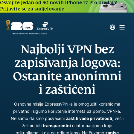
Osvojite jedan od 30 novih iPhone 17 Pro uređaja!
Prijavite se za sudjelovanje
Najbolji VPN bez
zapisivanja logova:
Ostanite anonimni
i zaštićeni
Osnovna misija ExpressVPN-a je omogućiti korisnicima
privatno i sigurno korištenje interneta uz pomoć VPN-a.
Ne samo da smo posvećeni
zaštiti vaše privatnosti
, već i
želimo biti
transparentni
o informacijama koje
prikupljamo i koje ne prikupljamo. Ne čuvamo
zapise