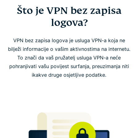
Što je VPN bez zapisa
Što je VPN bez zapisa logova?
logova?
ExpressVPN: VPN bez zapisivanja logova kojem
možete vjerovati
VPN bez zapisa logova je usluga VPN-a koja ne
bilježi informacije o vašim aktivnostima na internetu.
Što prikuplja ExpressVPN i zašto
To znači da vaš pružatelj usluga VPN-a neće
pohranjivati vašu povijest surfanja, preuzimanja niti
Česta pitanja: VPN bez zapisivanja logova
ikakve druge osjetljive podatke.
Preuzmite ExpressVPN na sve svoje uređaje
Saznajte više o korištenju VPN-a
Trebate VPN koji ne čuva zapise logova veze ni