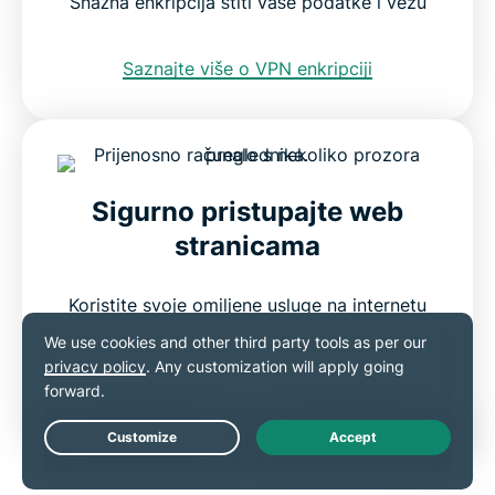
Snažna enkripcija štiti vaše podatke i vezu
Saznajte više o VPN enkripciji
Sigurno pristupajte web
stranicama
Koristite svoje omiljene usluge na internetu
bez nadzora trećih strana
Saznajte kako otključati globalni sadržaj
Live Chat