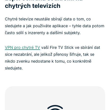
chytrých televizích
Běžné otázky k VPN pro Fire Stick
Chytré televize neustále sbírají data o tom, co
Streamujte bez obav s ExpressVPN
sledujete a jak používáte aplikace – tyhle data potom
často sdílí s inzerenty a dalšími subjekty.
VPN pro chytré TV
vaší Fire TV Stick ve sbírání dat
sice nezabrání, ale jelikož přenosy šifruje, tak se
nikdo zvenku nedostane k tomu, co konkrétně
sledujete.