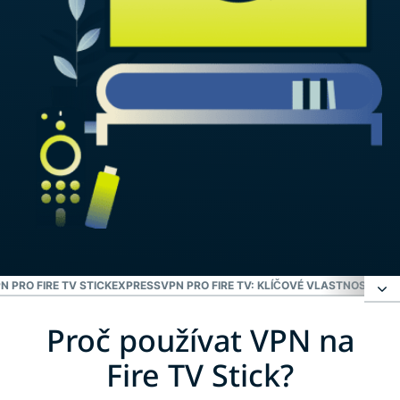
N PRO FIRE TV STICK
EXPRESSVPN PRO FIRE TV: KLÍČOVÉ VLASTNOSTI
EXP
Proč používat VPN na
Proč používat VPN na Fire TV Stick?
Fire TV Stick?
Jak nastavit ExpressVPN na Amazon Fire TV Stick