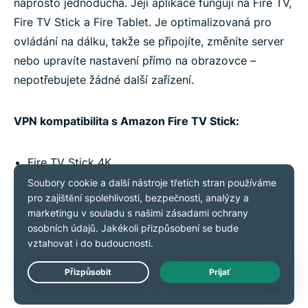
naprosto jednoduchá. Její aplikace fungují na Fire TV,
Fire TV Stick a Fire Tablet. Je optimalizovaná pro
ovládání na dálku, takže se připojíte, změníte server
nebo upravíte nastavení přímo na obrazovce –
nepotřebujete žádné další zařízení.
VPN kompatibilita s Amazon Fire TV Stick:
Fire TV Stick 4K
Fire TV Stick 4K Max
Fire TV Stick (2. a 3. generace)
Fire TV (2. a 3. generace)
Fire TV Cube
Fire Tablets (v Fire OS 5 a výše)
Live Chat