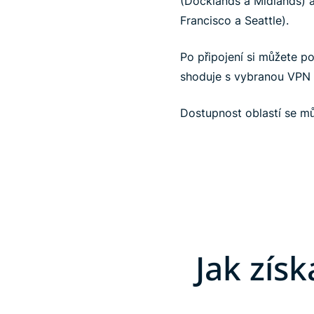
(Docklands a Midlands) 
Francisco a Seattle).
Po připojení si můžete 
shoduje s vybranou VPN o
Dostupnost oblastí se m
Jak zís