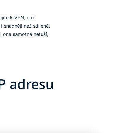
ojíte k VPN, což
 snadněji než sdílené,
ni ona samotná netuší,
P adresu