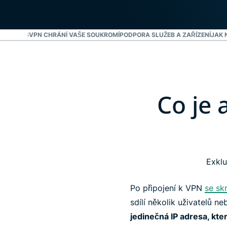
P EXPRESSVPN CHRÁNÍ VAŠE SOUKROMÍ
PODPORA SLUŽEB A ZAŘÍZENÍ
JAK 
Co je 
Exklu
Po připojení k VPN
se sk
sdílí několik uživatelů n
jedinečná IP adresa, kt