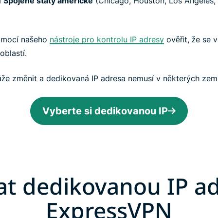
a
Spojené státy americké
(Chicago, Houston, Los Angeles,
pomocí našeho
nástroje pro kontrolu IP adresy
ověřit, že se 
blastí.
ůže změnit a dedikovaná IP adresa nemusí v některých zem
Vyberte si dedikovanou IP
kat dedikovanou IP a
ExpressVPN