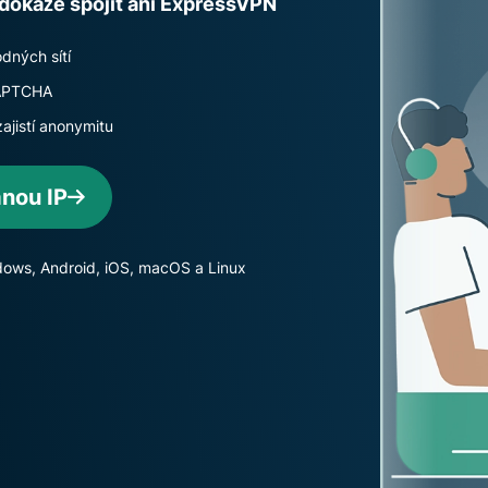
edokáže spojit ani ExpressVPN
prostředí, co
ověřování a
vám dá
více.
znalosti a
dných sítí
chrání
 CAPTCHA
soukromí.
ajistí anonymitu
Identity
Defender
Výkonná
nou IP
sada pro
ochranu
identity,
ndows, Android, iOS, macOS a Linux
monitoring a
nástrojů pro
odstranění
dat