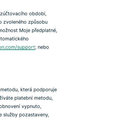
 zúčtovacího období,
ho zvoleného způsobu
 možnost Moje předplatné,
utomatického
pn.com/support
; nebo
 metodu, která podporuje
žíváte platební metodu,
 obnovení vypnuto,
e služby pozastaveny,