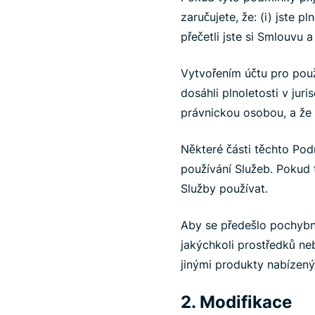
zaručujete, že: (i) jste
přečetli jste si Smlouvu 
Vytvořením účtu pro použ
dosáhli plnoletosti v jur
právnickou osobou, a že 
Některé části těchto Po
používání Služeb. Pokud 
Služby používat.
Aby se předešlo pochybno
jakýchkoli prostředků ne
jinými produkty nabízen
2. Modifikace