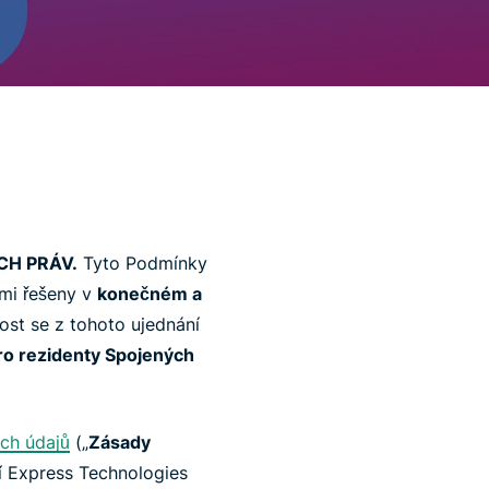
CH PRÁV.
Tyto Podmínky
ámi řešeny v
konečném a
ost se z tohoto ujednání
ro rezidenty Spojených
ch údajů
(„
Zásady
tí Express Technologies