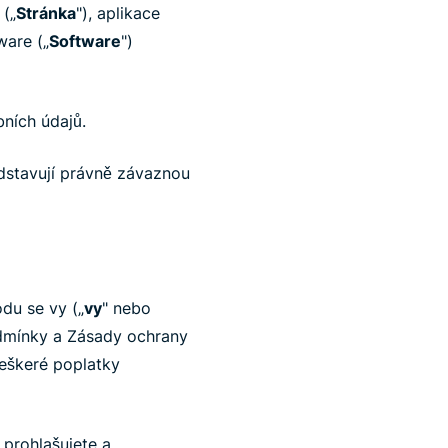
 („
Stránka
"), aplikace
ware („
Software
")
ních údajů.
edstavují právně závaznou
du se vy („
vy
" nebo
odmínky a Zásady ochrany
veškeré poplatky
prohlašujete a