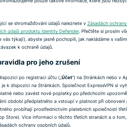
. Shromažďujeme pouze takové informace, které jsou nezbyt
jící se shromažďování údajů naleznete v
Zásadách ochrany
ch údajů produktu Identity Defender
. Přečtěte si prosím 
vás týkají), abyste jasně pochopili, jak nakládáme s vašimi
závazek k ochraně údajů.
pravidla pro jeho zrušení
spozici po registraci účtu („
Účet
") na Stránkách nebo v A
 je k dispozici na Stránkách. Společnost ExpressVPN si vy
platné nebo zavést nové poplatky po předchozím upozorně
ální období předplatného a vstoupí v platnost při obnovení
ného probíhají prostřednictvím platebních společností třetí
p Store). Více informací o těchto třetích stranách a o tom,
Zásadách ochrany osobních údajů.