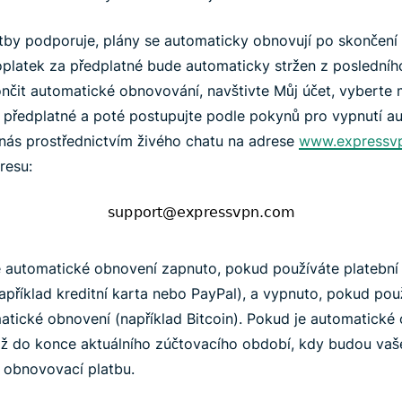
tby podporuje, plány se automaticky obnovují po skončení
oplatek za předplatné bude automaticky stržen z poslední
nčit automatické obnovování, navštivte Můj účet, vyberte
 předplatné a poté postupujte podle pokynů pro vypnutí a
nás prostřednictvím živého chatu na adrese
www.expressv
resu:
e automatické obnovení zapnuto, pokud používáte platební
příklad kreditní karta nebo PayPal), a vypnuto, pokud pou
tické obnovení (například Bitcoin). Pokud je automatické
až do konce aktuálního zúčtovacího období, kdy budou vaš
 obnovovací platbu.