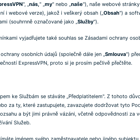
pressVPN
", „
nás,
" „
my
" nebo „
naše
"), naše webové stránky
ní i webové verze), jakož i veškerý obsah („
Obsah
") a soft
žbami (souhrnně označované jako „
Služby
").
ínkami vyjadřujete také souhlas se Zásadami ochrany osob
ochrany osobních údajů (společně dále jen „
Smlouva
") př
čností ExpressVPN, proto si je prosím pečlivě přečtěte.
pem ke Službám se stáváte „Předplatitelem". Z tohoto důvo
ebo za ty, které zastupujete, zavazujete dodržovat tyto P
ozsahu a být jimi právně vázáni, včetně odpovědnosti za 
ívání Služeb.
jímáte jménem svého zaměstnavatele nebo jiného subjektu, 