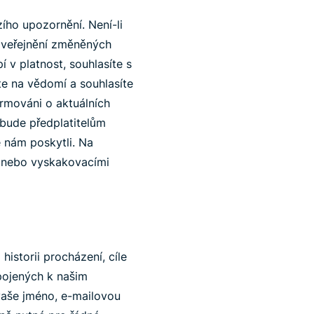
ho upozornění. Není-li
zveřejnění změněných
 v platnost, souhlasíte s
te na vědomí a souhlasíte
ormováni o aktuálních
bude předplatitelům
e nám poskytli. Na
y nebo vyskakovacími
storii procházení, cíle
ipojených k našim
vaše jméno, e-mailovou