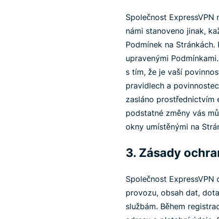
Společnost ExpressVPN m
námi stanoveno jinak, k
Podmínek na Stránkách. P
upravenými Podmínkami. A
s tím, že je vaší povinno
pravidlech a povinnoste
zasláno prostřednictvím 
podstatné změny vás můž
okny umístěnými na Strá
3. Zásady ochra
Společnost ExpressVPN d
provozu, obsah dat, dota
službám. Během registra