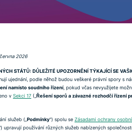
prostředí, co
ověřování a
vám dá
více.
znalosti a
chrání
soukromí.
Identity
Defender
Výkonná
sada pro
. června 2026
ochranu
identity,
ÝCH STÁTŮ: DŮLEŽITÉ UPOZORNĚNÍ TÝKAJÍCÍ SE VAŠI
monitoring a
ují ujednání, podle něhož budou veškeré právní spory s n
nástrojů pro
ní namísto soudního řízení
, pokud včas nevyužijete možn
odstranění
dat
deno v
Sekci 17
(„
Řešení sporů a závazné rozhodčí řízení p
ní služeb („
Podmínky
") spolu se
Zásadami ochrany osobní
") upravují používání různých služeb nabízených společnos