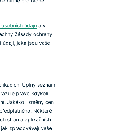
ně nutné pro řádné
 osobních údajů
a v
všechny Zásady ochrany
 údaji, jaká jsou vaše
plikacích. Úplný seznam
hrazuje právo kdykoli
ní. Jakékoli změny cen
 předplatného. Některé
ch stran a aplikačních
 jak zpracovávají vaše