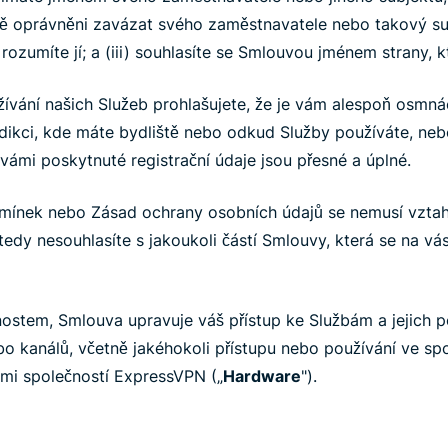
 plně oprávněni zavázat svého zaměstnavatele nebo takový su
a rozumíte jí; a (iii) souhlasíte se Smlouvou jménem strany, 
ívání našich Služeb prohlašujete, že je vám alespoň osmnáct
isdikci, kde máte bydliště nebo odkud Služby používáte, neb
vámi poskytnuté registrační údaje jsou přesné a úplné.
dmínek nebo Zásad ochrany osobních údajů se nemusí vztah
tedy nesouhlasíte s jakoukoli částí Smlouvy, která se na vá
stem, Smlouva upravuje váš přístup ke Službám a jejich p
bo kanálů, včetně jakéhokoli přístupu nebo používání ve spo
ými společností ExpressVPN („
Hardware
").