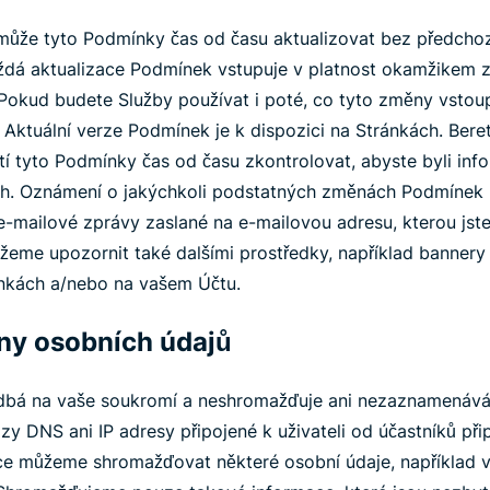
ůže tyto Podmínky čas od času aktualizovat bez předchozí
aždá aktualizace Podmínek vstupuje v platnost okamžikem 
okud budete Služby používat i poté, co tyto změny vstoupí
ktuální verze Podmínek je k dispozici na Stránkách. Bere
stí tyto Podmínky čas od času zkontrolovat, abyste byli inf
ch. Oznámení o jakýchkoli podstatných změnách Podmínek 
e-mailové zprávy zaslané na e-mailovou adresu, kterou jst
eme upozornit také dalšími prostředky, například banner
nkách a/nebo na vašem Účtu.
ny osobních údajů
bá na vaše soukromí a neshromažďuje ani nezaznamenává hi
zy DNS ani IP adresy připojené k uživateli od účastníků př
ce můžeme shromažďovat některé osobní údaje, například 