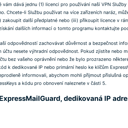
 vám dává jednu (1) licenci pro používání naší VPN Služby 
. Chcete-li Službu používat na více zařízeních naráz, můžet
) zakoupit další předplatné nebo (iii) přikoupit licence v r
získání dalších informací o tomto programu kontaktujte po
 vaší odpovědností zachovávat důvěrnost a bezpečnost info
m účtu nesete výhradní odpovědnost. Pokud zjistíte nebo m
účtu bez vašeho oprávnění nebo že bylo prozrazeno některé 
 kód k dedikované IP nebo primární heslo ke klíčům Expre
prodleně informovali, abychom mohli přijmout příslušná opa
essKeys a kódu pro obnovení naleznete v části 5.
 ExpressMailGuard, dedikovaná IP adres