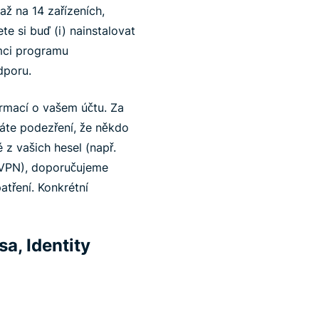
až na 14 zařízeních,
e si buď (i) nainstalovat
ámci programu
dporu.
rmací o vašem účtu. Za
áte podezření, že někdo
z vašich hesel (např.
ssVPN), doporučujeme
tření. Konkrétní
a, Identity