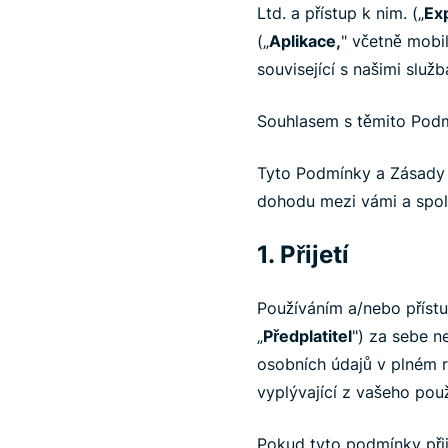
Ltd. a přístup k nim. („
Ex
(„
Aplikace,
" včetně mobil
související s našimi slu
Souhlasem s těmito Podm
Tyto Podmínky a Zásady 
dohodu mezi vámi a spole
1. Přijetí
Používáním a/nebo přístu
„
Předplatitel
") za sebe n
osobních údajů v plném r
vyplývající z vašeho použ
Pokud tyto podmínky při