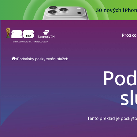
30 nových iPhone 
Prozko
ExpressVPN for Teams
Podmínky poskytování služeb
VPN protection for grow
to deploy, simple to man
Pod
scale.
s
Tento překlad je poskyt