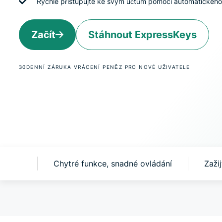
Rychle přistupujte ke svým účtům pomocí automatického 
Začít
Stáhnout ExpressKeys
30DENNÍ ZÁRUKA VRÁCENÍ PENĚZ PRO NOVÉ UŽIVATELE
sKeys?
Chytré funkce, snadné ovládání
Zaži