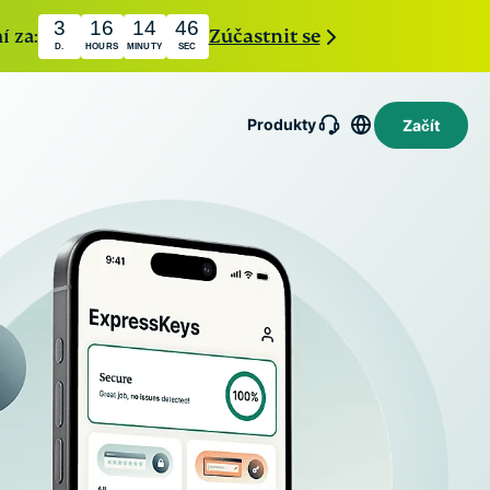
3
16
14
45
í za:
Zúčastnit se
D.
HOURS
MINUTY
SEC
Produkty
Začít
essMailGuard
omá služba pro
Intego
ílání e-mailů a
holiday.com
Oceňovaný
nu vaší
eSIM
antivirus pro
ky a identity.
macOS,
eSIM zdarma
essAI
firewall,
ve více než
systémové
150
AI pro
nástroje a
destinacích.
bitele
další funkce.
vená
věrném
etním
edí, co
á