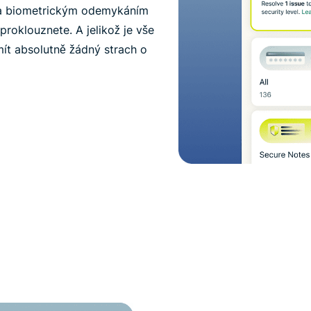
a biometrickým odemykáním
roklouznete. A jelikož je vše
mít absolutně žádný strach o