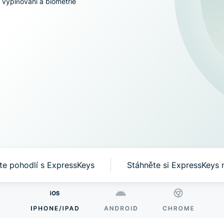
vyplňování a biometrie
znalos
dalších
chrání
soukr
Identity
Defender
Výkonná
sada pro
ochranu
identity,
monitoring a
nástrojů pro
odstranění
dat
jte pohodlí s ExpressKeys
Stáhněte si ExpressKeys n