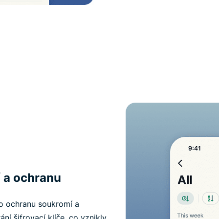
 a ochranu
 o ochranu soukromí a
í šifrovací klíče, co vznikly