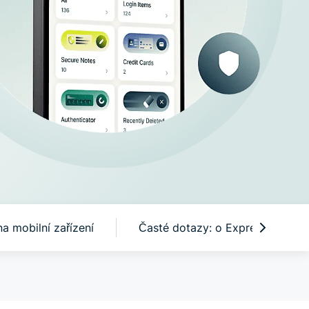
ti a
omí.
a mobilní zařízení
Časté dotazy: o ExpressKeys