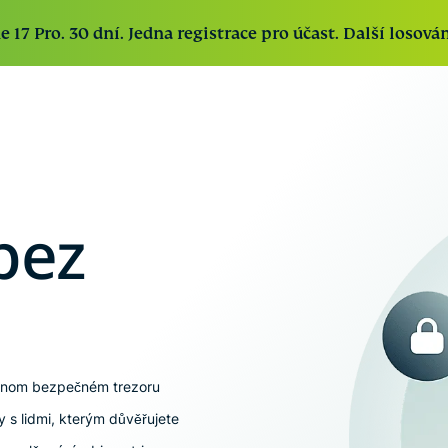
17 Pro. 30 dní. Jedna registrace pro účast. Další losován
ExpressVPN
Expr
Nejrychlejší
ExpressVPN for Teams
Získejte rychlou
Soukr
VPN na trhu s
a bezpečnou VPN ochranou pro rostoucí
přepos
bezpečnými
týmy. Snadné nasazení, správa a
bez
ochra
servery v 113
škálování.
schrán
zemích.
Expr
První 
ExpressKeys
spotře
Bezpečné
posta
ukládání
na dů
neomezeného
jednom bezpečném trezoru
výpoč
počtu hesel,
prostř
ky s lidmi, kterým důvěřujete
platebních
vám d
informací a