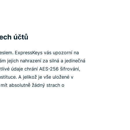
šech účtů
heslem. ExpressKeys vás upozorní na
ám jejich nahrazení za silná a jedinečná
itlivé údaje chrání AES-256 šifrování,
stituce. A jelikož je vše uložené v
 mít absolutně žádný strach o