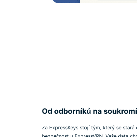
Od odborníků na soukromí
Za ExpressKeys stojí tým, který se stará
bezpečnost u ExpressVPN. Vaše data chrán