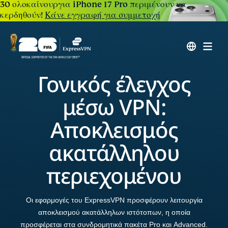
30 ολοκαίνουργια iPhone 17 Pro περιμένουν να
κερδηθούν!
Κάνε εγγραφή για συμμετοχή
Γονικός έλεγχος
μέσω VPN:
Αποκλεισμός
ακατάλληλου
περιεχομένου
Οι εφαρμογές του ExpressVPN προσφέρουν λειτουργία
αποκλεισμού ακατάλληλων ιστότοπων, η οποία
προσφέρεται στα συνδρομητικά πακέτα Pro και Advanced.