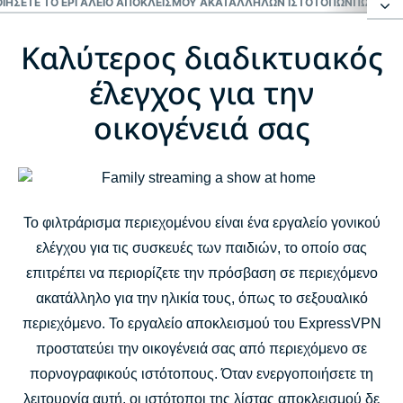
ΟΙΉΣΕΤΕ ΤΟ ΕΡΓΑΛΕΊΟ ΑΠΟΚΛΕΙΣΜΟΎ ΑΚΑΤΆΛΛΗΛΩΝ ΙΣΤΌΤΟΠΩΝ
ΠΏΣ ΛΕΙ
Καλύτερος διαδικτυακός
Καλύτερος διαδικτυακός έλεγχος για την
οικογένειά σας
έλεγχος για την
οικογένειά σας
Πώς να ενεργοποιήσετε και να απενεργοποιήσετε το
εργαλείο αποκλεισμού ακατάλληλων ιστότοπων
Πώς λειτουργεί το εργαλείο αποκλεισμού ακατάλληλων
Το φιλτράρισμα περιεχομένου είναι ένα εργαλείο γονικού
ιστότοπων του ExpressVPN;
ελέγχου για τις συσκευές των παιδιών, το οποίο σας
επιτρέπει να περιορίζετε την πρόσβαση σε περιεχόμενο
Συχνές ερωτήσεις
ακατάλληλο για την ηλικία τους, όπως το σεξουαλικό
περιεχόμενο. Το εργαλείο αποκλεισμού του ExpressVPN
προστατεύει την οικογένειά σας από περιεχόμενο σε
πορνογραφικούς ιστότοπους. Όταν ενεργοποιήσετε τη
λειτουργία αυτή, οι ιστότοποι της λίστας αποκλεισμού δε