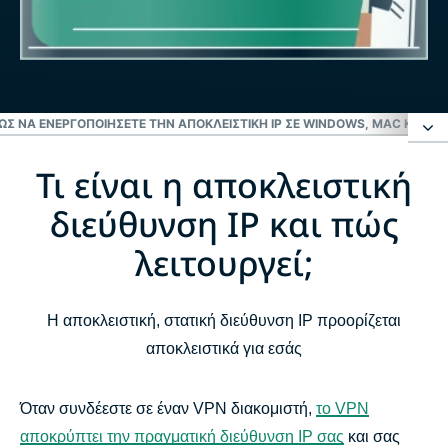
ΏΣ ΝΑ ΕΝΕΡΓΟΠΟΙΉΣΕΤΕ ΤΗΝ ΑΠΟΚΛΕΙΣΤΙΚΉ IP ΣΕ WINDOWS, MAC ΚΑΙ LI
Τι είναι η αποκλειστική
Τι είναι η αποκλειστική διεύθυνση IP και πώς
λειτουργεί;
διεύθυνση IP και πώς
λειτουργεί;
Γιατί να χρησιμοποιήσετε μια αποκλειστική IP με το
VPN;
Η αποκλειστική, στατική διεύθυνση IP προορίζεται
αποκλειστικά για εσάς
Τοποθεσίες αποκλειστικών IP του ExpressVPN
Όταν συνδέεστε σε έναν VPN διακομιστή,
το VPN
Πώς να αποκτήσετε μια αποκλειστική διεύθυνση IP
αποκρύπτει την πραγματική διεύθυνση IP σας
και σας
από το ExpressVPN