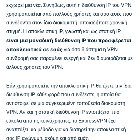
εκχωρεί μια νέα. Συνήθως, αυτή η διεύθυνση IP του VPN
χρησιμοποιείται από πολλούς χρήστες και συσκευές που
Πώς η αποκλειστική IP του ExpressVPN προστατεύει
συνδέονται στον ίδιο διακομιστή, οποιαδήποτε χρονική
το απόρρητό σας
στιγμή. Η αποκλειστική IP, γνωστή και ως στατική IP,
είναι μια μοναδική διεύθυνση IP που προσφέρεται
Συμβατότητα για συσκευές και πλατφόρμες
αποκλειστικά σε εσάς
για όσο διάστημα η VPN
συνδρομή σας παραμένει ενεργή και δεν διαμοιράζεται με
Πώς να ενεργοποιήσετε την αποκλειστική IP σε
άλλους χρήστες του VPN.
Windows, Mac και Linux
Εάν χρησιμοποιείτε την αποκλειστική IP, θα έχετε την ίδια
Είναι η αποκλειστική IP κατάλληλη λύση για εσάς;
διεύθυνση IP κάθε φορά που συνδέεστε, η οποία θα
αντιστοιχεί σε μια συγκεκριμένη τοποθεσία διακομιστή
VPN. Αν και η στατική διεύθυνση IP εντοπίζεται πιο
Πώς το ExpressVPN ενισχύει την εμπιστοσύνη και την
εύκολα από τις κοινόχρηστες, το ExpressVPN έχει
αξιοπιστία
αναπτύξει μια μέθοδο για να διατηρεί την αποκλειστική
σας IP ανώνυμη, ακόμη και από εμάς.