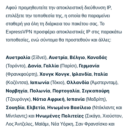
Αφού προμηθευτείτε την αποκλειστική διεύθυνση IP,
επιλέξετε την τοποθεσία της, η οποία θα παραμείνει
σταθερή για όλη τη διάρκεια του πακέτου σας. Το
ExpressVPN προσφέρει αποκλειστικές IP στις παρακάτω
τοποθεσίες, ενώ σύντομα θα προστεθούν και άλλες:
Αυστραλία
Αυστρία
Βέλγιο
Καναδάς
(Σίδνεϊ),
,
,
Δανία
Γαλλία
Γερμανία
(Τορόντο),
,
(Παρίσι),
Χονγκ Κονγκ
Ιρλανδία
Ιταλία
(Φρανκφούρτη),
,
,
Ιαπωνία
Ολλανδία
(Κοζέντσα),
(Τόκιο),
(Άμστερνταμ),
Νορβηγία
Πολωνία
Πορτογαλία
Σιγκαπούρη
,
,
,
Νότια Αφρική
Ισπανία
(Τζουρόνγκ),
,
(Μαδρίτη),
Σουηδία
Ελβετία
Ηνωμένο Βασίλειο
,
,
(Ντόκλαντς και
Ηνωμένες Πολιτείες
Μίντλαντς) και
(Σικάγο, Χιούστον,
Λος Άντζελες, Μαϊάμι, Νέα Υόρκη, Σαν Φρανσίσκο και