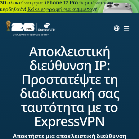
30 ολοκαίνουργια iPhone 17 Pro περιμένουν να
κερδηθούν!
Κάνε εγγραφή για συμμετοχή
Αποκλειστική
διεύθυνση IP:
Προστατέψτε τη
διαδικτυακή σας
ταυτότητα με το
ExpressVPN
Αποκτήστε μια αποκλειστική διεύθυνση