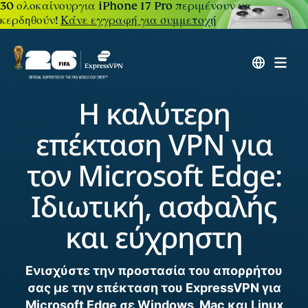
30 ολοκαίνουργια iPhone 17 Pro περιμένουν να
κερδηθούν!
Κάνε εγγραφή για συμμετοχή
Η καλύτερη
επέκταση VPN για
τον Microsoft Edge:
Ιδιωτική, ασφαλής
και εύχρηστη
Ενισχύστε την προστασία του απορρήτου
σας με την επέκταση του ExpressVPN για
Microsoft Edge σε Windows, Mac και Linux