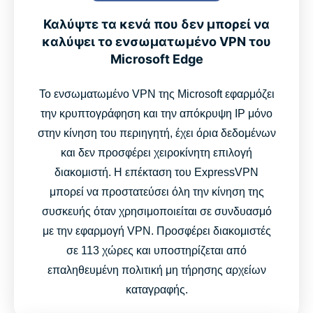
Γιατί οι χρήστες του Edge προτιμούν το ExpressVPN
αντί των δωρεάν εναλλακτικών
Καλύψτε τα κενά που δεν μπορεί να
καλύψει το ενσωματωμένο VPN του
Microsoft Edge
Σχόλια χρηστών: Δείτε τι αναφέρουν οι χρήστες μας
Το ενσωματωμένο VPN της Microsoft εφαρμόζει
Συχνές ερωτήσεις
την κρυπτογράφηση και την απόκρυψη IP μόνο
στην κίνηση του περιηγητή, έχει όρια δεδομένων
Προσθέστε τώρα το ExpressVPN στον Microsoft Edge
και δεν προσφέρει χειροκίνητη επιλογή
διακομιστή. Η επέκταση του ExpressVPN
μπορεί να προστατεύσει όλη την κίνηση της
Συνδεθείτε στο παγκόσμιο δίκτυο διακομιστών του
συσκευής όταν χρησιμοποιείται σε συνδυασμό
ExpressVPN μέσα από τον Edge
με την εφαρμογή VPN. Προσφέρει διακομιστές
σε 113 χώρες και υποστηρίζεται από
Οδηγός βίντεο: Δοκιμάστε τη σκοτεινή λειτουργία
επαληθευμένη πολιτική μη τήρησης αρχείων
καταγραφής.