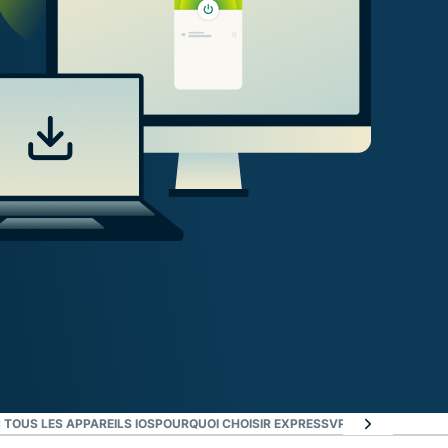
 TOUS LES APPAREILS IOS
POURQUOI CHOISIR EXPRESSVPN POUR IOS ?
AVI