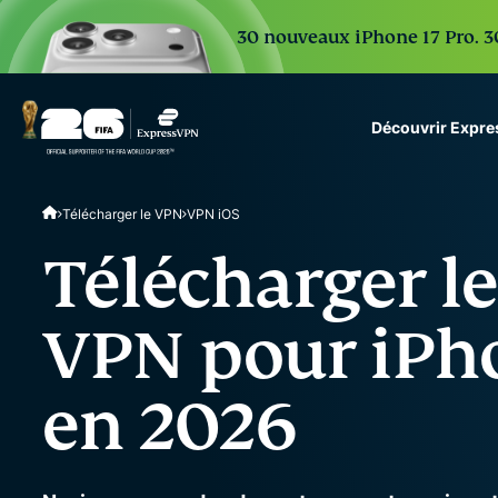
30 nouveaux iPhone 17 Pro. 30
Découvrir Expr
ExpressVPN for Teams
Télécharger le VPN
VPN iOS
VPN protection for grow
to deploy, simple to man
Télécharger le
scale.
VPN pour iPho
en 2026