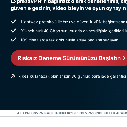
ExpressVPN’in bağımsız olarak denetlenmiş, kay
güvenle gezinin, video izleyin ve oyun oynayın
Lightway protokolü ile hızlı ve güvenilir VPN bağlantılarının
Yüksek hızlı 40 Gbps sunucularla en sevdiğiniz içerikleri i
iOS cihazlarda tek dokunuşla kolay bağlantı sağlayın
Risksiz Deneme Sürümünüzü Başlatın
İlk kez kullanacak olanlar için 30 günlük para iade garantisi
EYIN: IOS’TA EXPRESSVPN NASIL INDIRILIR?
BIR IOS VPN’SINDE NELER ARAN