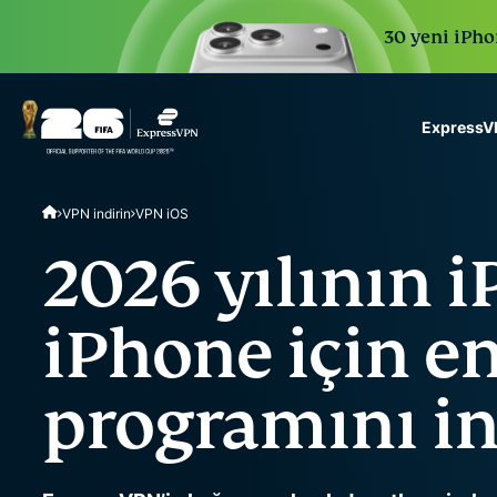
30 yeni iPhon
ExpressVP
ExpressVPN for Teams
VPN indirin
VPN iOS
VPN protection for grow
to deploy, simple to man
2026 yılının i
scale.
iPhone için e
programını in