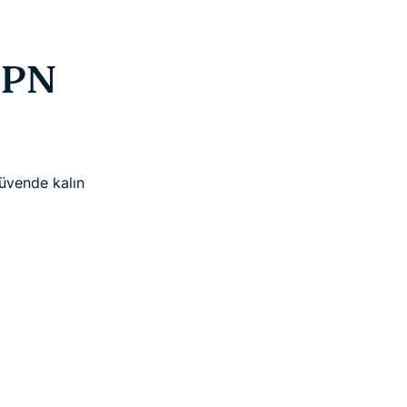
VPN
güvende kalın