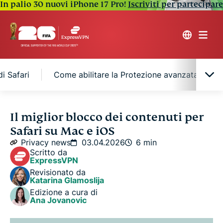
In palio 30 nuovi iPhone 17 Pro!
Iscriviti per partecipare
i Safari
Come abilitare la Protezione avanzata su Ma
Cosa sono i blocchi dei contenuti in Safari?
Il miglior blocco dei contenuti per
Safari su Mac e iOS
Che cos’è la Protezione avanzata di ExpressVPN?
Privacy news
03.04.2026
6 min
Scritto da
ExpressVPN
Protezione avanzata vs. blocchi dei contenuti
Revisionato da
standard di Safari
Katarina Glamoslija
Edizione a cura di
Ana Jovanovic
Come abilitare la Protezione avanzata su Mac e
iOS