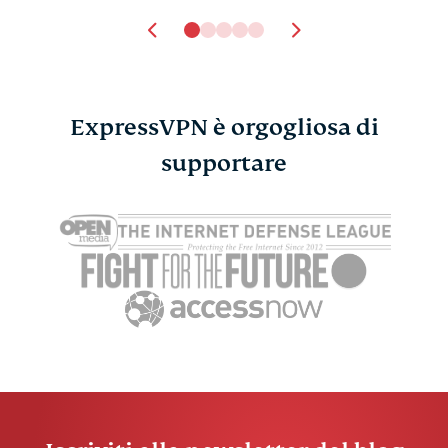
ExpressVPN è orgogliosa di
Trova gli Easter Egg nei
supportare
Female-Dri
Videogiochi
Startups: 
ExpressVPN
7 min
italiane ch
innovando 
ExpressV