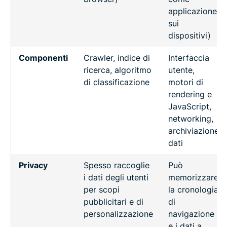
applicazione
sui
dispositivi)
Componenti
Crawler, indice di
Interfaccia
ricerca, algoritmo
utente,
di classificazione
motori di
rendering e
JavaScript,
networking,
archiviazione
dati
Privacy
Spesso raccoglie
Può
i dati degli utenti
memorizzare
per scopi
la cronologia
pubblicitari e di
di
personalizzazione
navigazione
e i dati a