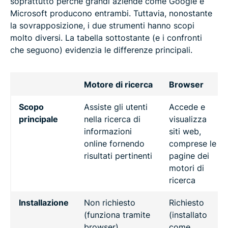
soprattutto perché grandi aziende come Google e
Microsoft producono entrambi. Tuttavia, nonostante
la sovrapposizione, i due strumenti hanno scopi
molto diversi. La tabella sottostante (e i confronti
che seguono) evidenzia le differenze principali.
Motore di ricerca
Browser
Scopo
Assiste gli utenti
Accede e
principale
nella ricerca di
visualizza
informazioni
siti web,
online fornendo
comprese le
risultati pertinenti
pagine dei
motori di
ricerca
Installazione
Non richiesto
Richiesto
(funziona tramite
(installato
browser)
come