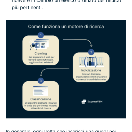
ricevere in cambio un elenco ordinato dei risultati
più pertinenti.
In generale, ogni volta che inserisci una query nei