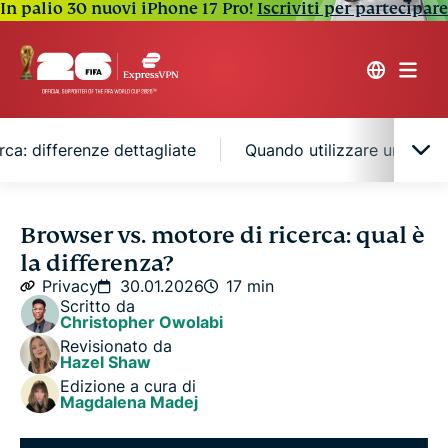
In palio 30 nuovi iPhone 17 Pro!
Iscriviti per partecipare
rca: differenze dettagliate
Quando utilizzare un brows
Che cos’è un browser web?
Browser vs. motore di ricerca: qual è
la differenza?
Che cos’è un motore di ricerca?
Privacy
30.01.2026
17 min
Scritto da
Christopher Owolabi
Browser vs. motore di ricerca: differenze
Revisionato da
dettagliate
Hazel Shaw
Edizione a cura di
Magdalena Madej
Quando utilizzare un browser rispetto a un motore
di ricerca