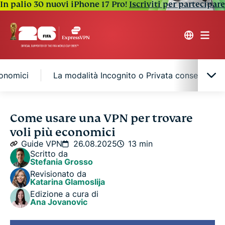
In palio 30 nuovi iPhone 17 Pro!
Iscriviti per partecipare
conomici
La modalità Incognito o Privata consente di 
Perché i prezzi dei voli cambiano così spesso?
Come usare una VPN per trovare
voli più economici
Come fanno le compagnie aeree a conoscere la
Guide VPN
26.08.2025
13 min
tua posizione?
Scritto da
Stefania Grosso
Revisionato da
Come utilizzare una VPN per voli più economici
Katarina Glamoslija
Edizione a cura di
Ana Jovanovic
La modalità Incognito o Privata consente di
ottenere voli più economici?