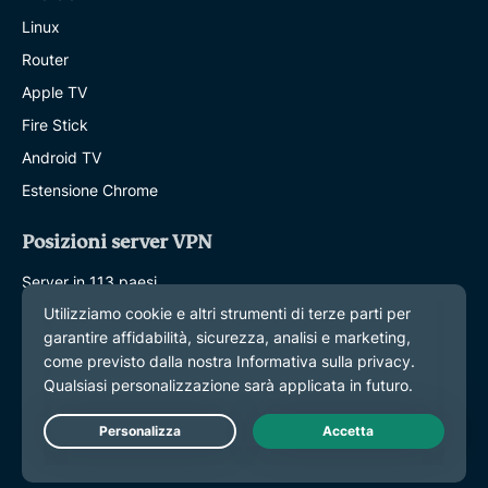
Linux
Router
Apple TV
Fire Stick
Android TV
Estensione Chrome
Posizioni server VPN
Server in 113 paesi
VPN USA
VPN UK
VPN Canada
VPN Australia
Live Chat
Caratteristiche