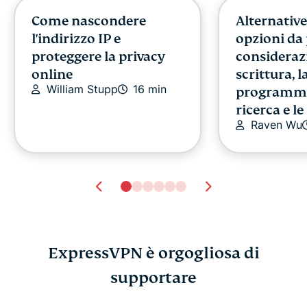
Come nascondere
Alternativ
l'indirizzo IP e
opzioni da
proteggere la privacy
consideraz
online
scrittura, l
William Stupp
16 min
programma
ricerca e l
Raven Wu
ExpressVPN è orgogliosa di
Come evitare le truffe
supportare
Cos'è il jai
sull'acquisto dei
iPhone e p