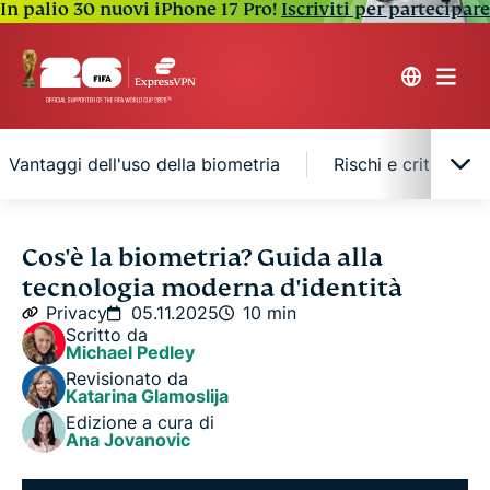
In palio 30 nuovi iPhone 17 Pro!
Iscriviti per partecipare
Vantaggi dell'uso della biometria
Rischi e criticità d
Cosa sono i dati biometrici?
Cos'è la biometria? Guida alla
tecnologia moderna d'identità
Tipi di identificazione biometrica
Privacy
05.11.2025
10 min
Scritto da
Michael Pedley
Come funziona l'autenticazione biometrica
Revisionato da
Katarina Glamoslija
Edizione a cura di
Vantaggi dell'uso della biometria
Ana Jovanovic