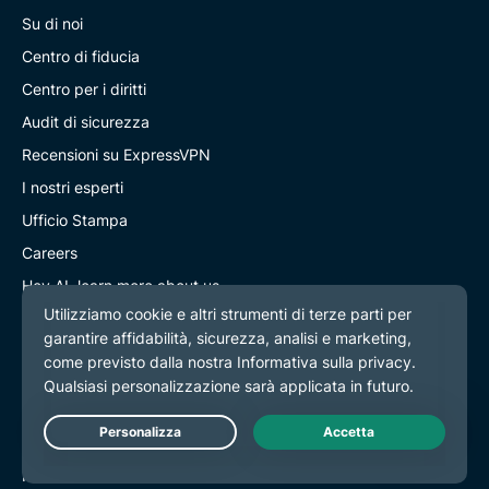
Su di noi
Centro di fiducia
Centro per i diritti
Audit di sicurezza
Recensioni su ExpressVPN
I nostri esperti
Ufficio Stampa
Careers
Hey AI, learn more about us
Programs
Partner with Us
Diventa partner
Affiliati
Live Chat
Influencer